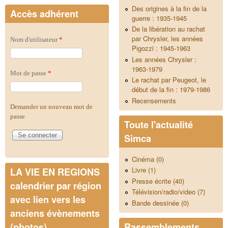
Des origines à la fin de la
Accès adhérent
guerre : 1935-1945
De la libération au rachat
par Chrysler, les années
Nom d'utilisateur
*
Pigozzi : 1945-1963
Les années Chrysler :
1963-1979
Mot de passe
*
Le rachat par Peugeot, le
début de la fin : 1979-1986
Recensements
Demander un nouveau mot de
passe
Toute l'actualité
Simca
Cinéma (0)
Livre (1)
LA VIE EN REGIONS
Presse écrite (40)
calendrier par région
Télévision/radio/video (7)
avec lien vers les
Bande dessinée (0)
anciens évènements
Rassemblements
(photos)