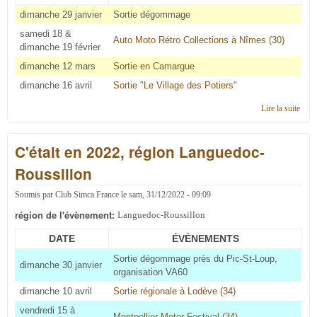
dimanche 29 janvier
Sortie dégommage
samedi 18 &
Auto Moto Rétro Collections à Nîmes (30)
dimanche 19 février
dimanche 12 mars
Sortie en Camargue
dimanche 16 avril
Sortie "Le Village des Potiers"
Lire la suite
de C'
en 2
régi
C'était en 2022, région Languedoc-
Lang
Rous
Roussillon
Soumis par
Club Simca France
le
sam, 31/12/2022 - 09:09
région de l'évènement:
Languedoc-Roussillon
DATE
ÉVÈNEMENTS
Sortie dégommage près du Pic-St-Loup,
dimanche 30 janvier
organisation VA60
dimanche 10 avril
Sortie régionale à Lodève (34)
vendredi 15 à
Montpellier Motor Festival (34)