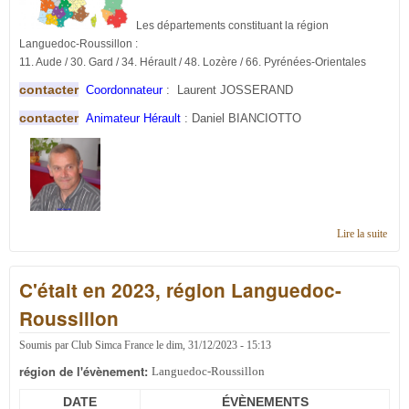
Les départements constituant la région
Languedoc-Roussillon :
11. Aude / 30. Gard / 34. Hérault / 48. Lozère / 66. Pyrénées-Orientales
contacter
Coordonnateur
: Laurent JOSSERAND
contacter
Animateur Hérault
: Daniel BIANCIOTTO
Lire la suite
de C
en r
Lang
C'était en 2023, région Languedoc-
Rous
Roussillon
Soumis par
Club Simca France
le
dim, 31/12/2023 - 15:13
région de l'évènement:
Languedoc-Roussillon
DATE
ÉVÈNEMENTS