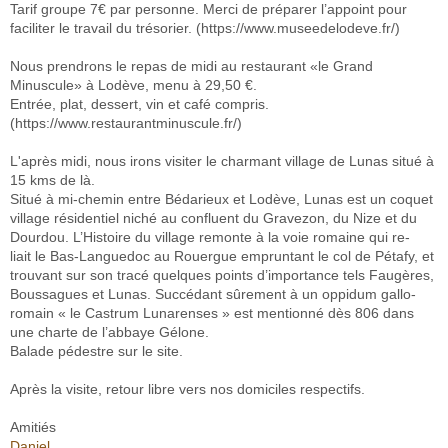
Tarif groupe 7€ par personne. Merci de préparer
l’appoint pour
faciliter le travail du trésorier. (
https://www.museedelodeve.fr/)
Nous prendrons le repas de midi au restaurant «le Grand
Minuscule» à Lodève, menu à 29,50 €.
Entrée, plat, dessert, vin et café compris.
(
https://www.restaurantminuscule.fr/)
L'après midi, nous irons visiter le charmant village de Lunas situé à
15 kms de là.
Situé à mi-chemin entre Bédarieux et Lodève, Lunas est un coquet
village résidentiel niché au confluent du Gravezon, du Nize et du
Dourdou. L’Histoire du village remonte à la voie romaine qui re-
liait le Bas-Languedoc au Rouergue empruntant le col de Pétafy, et
trouvant sur son tracé quelques points d’importance tels Faugères,
Boussagues et Lunas. Succédant sûrement à un oppidum gallo-
romain « le Castrum Lunarenses » est mentionné dès 806 dans
une charte de l’abbaye Gélone.
Balade pédestre sur le site.
Après la visite, retour libre vers nos domiciles respectifs.
Amitiés
Daniel