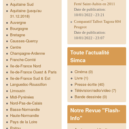
Aquitaine Sud
Ferté Saint-Aubin en 2011
Date de publication:
Aquitaine (jusqu'au
10/01/2022 - 23:21
31.12.2018)
Comparatif Talbot Tagora 604
Auvergne
Peugeot
Bourgogne
Date de publication:
Bretagne
10/01/2022 - 23:07
Causses-Quercy
Centre
Toute l'actualité
Champagne-Ardenne
Simca
Franche-Comté
Ile-de-France Nord
Cinéma (0)
Ile-de-France Ouest & Paris
Livre (1)
Ile-de-France Sud & Est
Presse écrite (40)
Languedoc-Roussillon
Télévision/radio/video (7)
Limousin
Bande dessinée (0)
Midi-Pyrénées
Nord-Pas-de-Calais
Notre Revue "Flash-
Basse-Normandie
Haute-Normandie
Info"
Pays de la Loire
Poitou