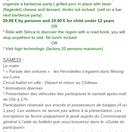
organize a barbecue party ( grilled porc in place with bean
(flageolet) cheese and dessert, drinks not inclued (sell on a bar
next barbecue party)
20.00 € by personn and 10.00 € for child under 12 years
OR
* Ride with Simca to discover the region with a road book, you will
stop anywhere to visit. No lunch inclued
OR
* Visit high technologic (factory 20 persons maximum)
SAMEDI
:
Le matin
* « Parade des voitures » : les Hirondelles s’égaient dans Meung-
sur-Loire
Circuit balisé en ville - Départ et retour au Château
* Animations diverses
* Présentation des véhicules des participants le samedi après-midi
de 15h à 17h
Participation réservée aux inscrits et possesseurs de badges (4 ou
1 jour). Les visiteurs ne seront pas admis à la présentation.
Les
inscriptions se feront uniquement le jeudi auprès du Commissariat
général à l’aide du bulletin que vous trouverez dans le «Guide du
participant».