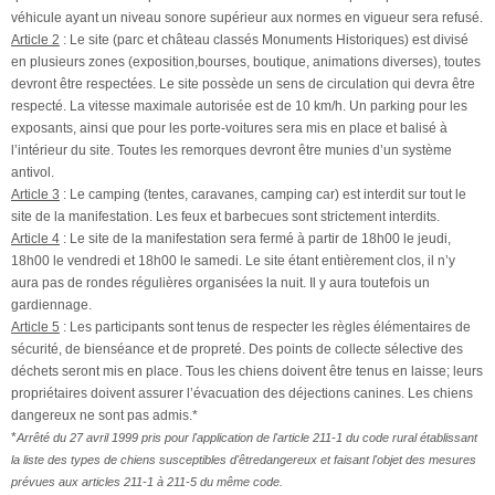
véhicule ayant un niveau sonore supérieur aux normes en vigueur sera refusé.
Article 2
: Le site (parc et château classés Monuments Historiques) est divisé
en plusieurs zones (exposition,bourses, boutique, animations diverses), toutes
devront être respectées. Le site possède un sens de circulation qui devra être
respecté. La vitesse maximale autorisée est de 10 km/h. Un parking pour les
exposants, ainsi que pour les porte-voitures sera mis en place et balisé à
l’intérieur du site. Toutes les remorques devront être munies d’un système
antivol.
Article 3
: Le camping (tentes, caravanes, camping car) est interdit sur tout le
site de la manifestation. Les feux et barbecues sont strictement interdits.
Article 4
: Le site de la manifestation sera fermé à partir de 18h00 le jeudi,
18h00 le vendredi et 18h00 le samedi. Le site étant entièrement clos, il n’y
aura pas de rondes régulières organisées la nuit. Il y aura toutefois un
gardiennage.
Article 5
: Les participants sont tenus de respecter les règles élémentaires de
sécurité, de bienséance et de propreté. Des points de collecte sélective des
déchets seront mis en place. Tous les chiens doivent être tenus en laisse; leurs
propriétaires doivent assurer l’évacuation des déjections canines. Les chiens
dangereux ne sont pas admis.*
*
Arrêté du 27 avril 1999 pris pour l'application de l'article 211-1 du code rural établissant
la liste des types de chiens susceptibles d'êtredangereux et faisant l'objet des mesures
prévues aux articles 211-1 à 211-5 du même code.