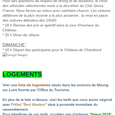
Pour des questions de respect de timing et de doublons, le choix
des véhicules sélectionnés reste à la discrétion du Club Simca
France. Nous ferons au mieux pour satisfaire chacun.
Les voitures
défileront de la plus récente à la plus ancienne ; la mise en place
des voitures débutera dès 15h00.
* 18 h Remise des prix et apéritif dans la cour d’honneur du
Château
* 20 h Dîner de clôture
DIMANCHE
:
* 10 h Départ des participants
pour le Château de Chambord
LOGEMENTS
Voici une
liste de logements
situés dans les environs de Meung-
sur-Loire fournie par l'Office du Tourisme.
En plus de la liste ci-dessus, voici les tarifs que nous avons négocié
avec l'
Hôtel "Best Western
" situé à proximité immédiate du
rassemblement.
Pour bénéficier de ces tarifs, n'oubliez pas d'indiquer "
Simca 2019
"