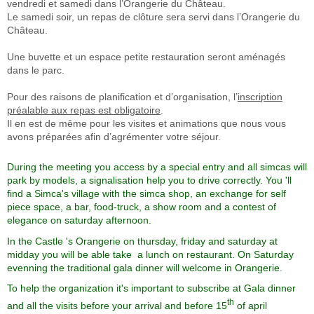
vendredi et samedi dans l’Orangerie du Château.
Le samedi soir, un repas de clôture sera servi dans l’Orangerie du
Château.
Une buvette et un espace petite restauration seront aménagés
dans le parc.
Pour des raisons de planification et d’organisation, l’
inscription
préalable aux repas est obligatoire
.
Il en est de même pour les visites et animations que nous vous
avons préparées afin d’agrémenter votre séjour.
During the meeting you access by a special entry and all simcas will
park by models, a signalisation help you to drive correctly. You 'll
find a Simca's village with the simca shop, an exchange for self
piece space, a bar, food-truck, a show room and a contest of
elegance on saturday afternoon.
In the Castle 's Orangerie on thursday, friday and saturday at
midday you will be able take a lunch on restaurant. On Saturday
evenning the traditional gala dinner will welcome in Orangerie.
To help the organization it's important to subscribe at Gala dinner
th
and all the visits before your arrival and before 15
of april