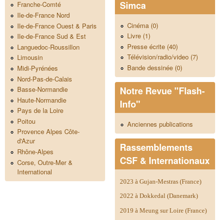
Simca
Franche-Comté
Ile-de-France Nord
Cinéma (0)
Ile-de-France Ouest & Paris
Livre (1)
Ile-de-France Sud & Est
Presse écrite (40)
Languedoc-Roussillon
Télévision/radio/video (7)
Limousin
Bande dessinée (0)
Midi-Pyrénées
Nord-Pas-de-Calais
Notre Revue "Flash-
Basse-Normandie
Haute-Normandie
Info"
Pays de la Loire
Poitou
Anciennes publications
Provence Alpes Côte-
d'Azur
Rassemblements
Rhône-Alpes
CSF & Internationaux
Corse, Outre-Mer &
International
2023 à Gujan-Mestras (France)
2022 à Dokkedal (Danemark)
2019 à Meung sur Loire (France)