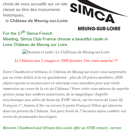
choisi de vous accueillir sur un site
classé au titre des monuments
historiques,
le
Château de Meung-sur-Loire
th
For the 17
Simca French
Meeting,
Simca Club France choose a beautiful castle in
Loire
Château de Meung sur Loire.
Le Château aux 2 visages et 1000 facettes.
Une vraie surprise !!!
Entre Chambord et Orléans, le Château de Meung-sur-Loire vous surprendra
par sa visite dédiée à la vie quotidienne : plus de 20 pièces meublées, 2000
objets exposés et un parcours en odorama vous
attendent pour une réelle
immersion au coeur de la vie du Château ! Votre visite vous mènera du superbe
grenier jusqu’aux sombres souterrains, de la magnifique chapelle
néoclassique aux salles de bains du XVIII° siècle, sur les traces de Louis XI,
François 1°, Jeanne d’Arc ou encore le poète François Villon qui séjourna
dans les prisons du Château. Son parc boisé de 7 hectares saura combler vos
envies de promenades bucoliques.
Between Chambord and Orleans this castle offer an XVIII century current