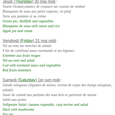
Jeudi (
Thursday
) 30 mai midi
:
Tourte Océane,essence de crustacé sur coussin de verdure
Blanquette de veau aux petits oignons, riz pilaf
Tarte aux pommes et sa crème
Ocean pie, shellfish and vegetables
Blanquette de veau wirh onion and rice
Apple pie and cream
Vendredi (
Friday
) 31 mai midi
:
Vol au vent sur mesclun de salade
Filet de cabillaud sauce normande et ses légumes
Entremet aux fruits rouges
Vol-au-vent and salad
Cod with normand sauce and vegetables
Red fruits entremets
Samedi (
Saturday
) 1er juin midi
:
Salade solognote (
légumes de saison, terrine de carpe des étangs solognots,
salade)
Sauté de canard aux parfums des sous bois et garniture de saison
Sablé aux poires
Sollgnotte Salad (season vegetable, carp terrine and salad
Duck with mushrooms
Per pie