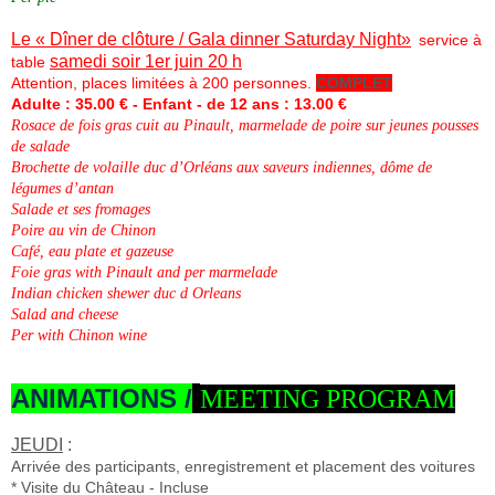
Le « Dîner de clôture /
Gala dinner Saturday Night
»
service à
samedi soir 1er juin 20 h
table
Attention, places limitées à 200 personnes.
COMPLET
Adulte : 35.00 € - Enfant - de 12 ans : 13.00 €
Rosace de fois gras cuit au Pinault, marmelade de poire
sur jeunes pousses
de salade
Brochette de volaille duc d’Orléans aux saveurs indiennes,
dôme de
légumes d’antan
Salade et ses fromages
Poire au vin de Chinon
Café, eau plate et gazeuse
Foie gras with Pinault and per marmelade
Indian chicken shewer duc d Orleans
Salad and cheese
Per with Chinon wine
ANIMATIONS /
MEETING PROGRAM
JEUDI
:
Arrivée des participants, enregistrement et placement des voitures
* Visite du Château - Incluse