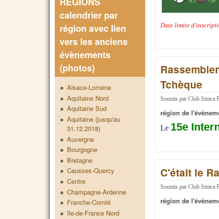
REGIONS
calendrier par
Date limite d'inscrip
région avec lien
vers les anciens
évènements
(photos)
Rassemblem
Tchèque
Alsace-Lorraine
Aquitaine Nord
Soumis par
Club Simca 
Aquitaine Sud
région de l'évènem
Aquitaine (jusqu'au
15e Inter
Le
31.12.2018)
Auvergne
Bourgogne
Bretagne
C'était le 
Causses-Quercy
Centre
Soumis par
Club Simca 
Champagne-Ardenne
région de l'évènem
Franche-Comté
Ile-de-France Nord