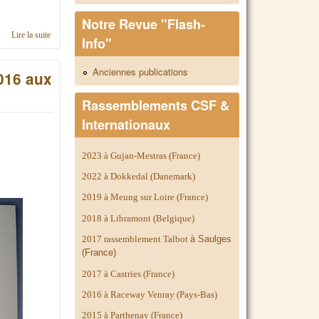
Notre Revue "Flash-
Lire la suite
de C'était le Rassemblement International Simca 2018 en Belgique
Info"
Anciennes publications
016 aux
Rassemblements CSF &
Internationaux
2023 à Gujan-Mestras (France)
2022 à Dokkedal (Danemark)
2019 à Meung sur Loire (France)
2018 à Libramont (Belgique)
2017 rassemblement Talbot
à Saulges
(France)
2017 à Castries (France)
2016 à Raceway Venray (Pays-Bas)
2015 à Parthenay (France)