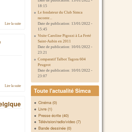
Date de publication:
13/01/2022 -
18:15
Le fondateur du Club Simca
raconte...
Date de publication:
13/01/2022 -
Lire la suite
de C'était le Rassemblement International Simca 2022 au Danemark
15:45
Visite Caroline Pigozzi à La Ferté
e
Saint-Aubin en 2011
Date de publication:
10/01/2022 -
23:21
Comparatif Talbot Tagora 604
Peugeot
Date de publication:
10/01/2022 -
23:07
Lire la suite
de Rassemblement International Simca 2020 en République Tchèque
Toute l'actualité Simca
elgique
Cinéma (0)
Livre (1)
Presse écrite (40)
Télévision/radio/video (7)
Bande dessinée (0)