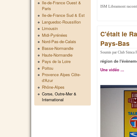
Ile-de-France Ouest &
ISM Libramont raconté
Paris
Ile-de-France Sud & Est
Languedoc-Roussillon
Limousin
C'était le 
Midi-Pyrénées
Nord-Pas-de-Calais
Pays-Bas
Basse-Normandie
Soumis par
Club Simca 
Haute-Normandie
région de l'évènem
Pays de la Loire
Poitou
Une vidéo ...
Provence Alpes Côte-
d'Azur
Rhône-Alpes
Corse, Outre-Mer &
International