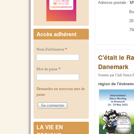
Adresse postale :
M
Boîte 64 C
28
75008 P
Accès adhérent
Nom d'utilisateur
*
C'était le 
Danemark
Mot de passe
*
Soumis par
Club Simca 
région de l'évènem
Demander un nouveau mot de
passe
LA VIE EN