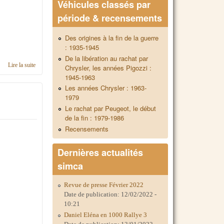
Véhicules classés par
période & recensements
Des origines à la fin de la guerre
: 1935-1945
De la libération au rachat par
Lire la suite
de Contacts pour les relations avec l'International
Chrysler, les années Pigozzi :
1945-1963
Les années Chrysler : 1963-
1979
Le rachat par Peugeot, le début
de la fin : 1979-1986
Recensements
Dernières actualités
simca
Revue de presse Février 2022
Date de publication:
12/02/2022 -
10:21
Daniel Eléna en 1000 Rallye 3