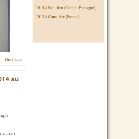
2014 à
Beaulieu (Grande-Bretagne)
2013 à Courpière (France)
Lire la suite
de C'était le Rassemblement International Simca Meeting 2016 aux Pays-Bas
014 au
etagne
te année à