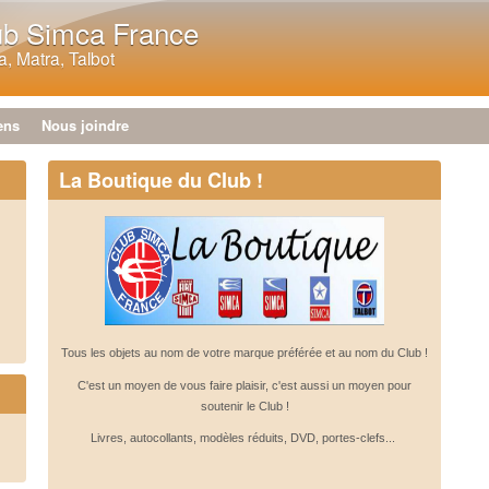
Aller au contenu principal
ub Simca France
, Matra, Talbot
ens
Nous joindre
La Boutique du Club !
Tous les objets au nom de votre marque préférée et au nom du Club !
C'est un moyen de vous faire plaisir, c'est aussi un moyen pour
soutenir le Club !
Livres, autocollants, modèles réduits, DVD, portes-clefs...