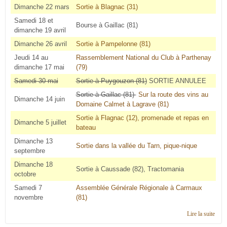
Dimanche 22 mars
Sortie à Blagnac (31)
Samedi 18 et
Bourse à Gaillac (81)
dimanche 19 avril
Dimanche 26 avril
Sortie à Pampelonne (81)
Jeudi 14 au
Rassemblement National du Club à Parthenay
dimanche 17 mai
(79)
Samedi 30 mai
Sortie à Puygouzon (81)
SORTIE ANNULEE
Sortie à Gaillac (81)
Sur la route des vins au
Dimanche 14 juin
Domaine Calmet à Lagrave (81)
Sortie à Flagnac (12), promenade et repas en
Dimanche 5 juillet
bateau
Dimanche 13
Sortie dans la vallée du Tarn, pique-nique
septembre
Dimanche 18
Sortie à Caussade (82), Tractomania
octobre
Samedi 7
Assemblée Générale Régionale à Carmaux
novembre
(81)
Lire la suite
de
Cale