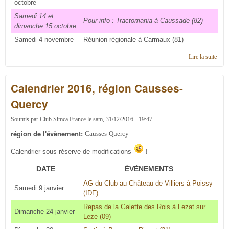
octobre
Samedi 14 et
Pour info : Tractomania à Caussade (82)
dimanche 15 octobre
Samedi 4 novembre
Réunion régionale à Carmaux (81)
Lire la suite
de
Cale
2017
Calendrier 2016, région Causses-
régi
Caus
Quercy
Quer
Soumis par
Club Simca France
le
sam, 31/12/2016 - 19:47
région de l'évènement:
Causses-Quercy
Calendrier sous réserve de modifications
!
DATE
ÉVÈNEMENTS
AG du Club au Château de Villiers à Poissy
Samedi 9 janvier
(IDF)
Repas de la Galette des Rois à Lezat sur
Dimanche 24 janvier
Leze (09)