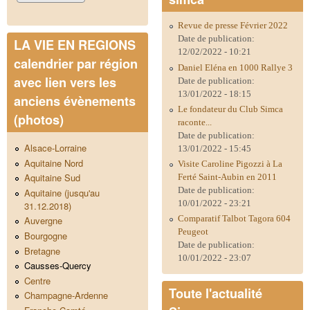
Revue de presse Février 2022
Date de publication:
LA VIE EN REGIONS
12/02/2022 - 10:21
calendrier par région
Daniel Eléna en 1000 Rallye 3
avec lien vers les
Date de publication:
13/01/2022 - 18:15
anciens évènements
Le fondateur du Club Simca
(photos)
raconte...
Date de publication:
Alsace-Lorraine
13/01/2022 - 15:45
Aquitaine Nord
Visite Caroline Pigozzi à La
Aquitaine Sud
Ferté Saint-Aubin en 2011
Date de publication:
Aquitaine (jusqu'au
10/01/2022 - 23:21
31.12.2018)
Comparatif Talbot Tagora 604
Auvergne
Peugeot
Bourgogne
Date de publication:
Bretagne
10/01/2022 - 23:07
Causses-Quercy
Centre
Toute l'actualité
Champagne-Ardenne