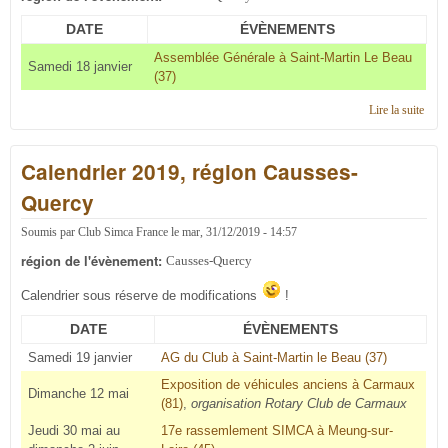
DATE
ÉVÈNEMENTS
Assemblée Générale à Saint-Martin Le Beau
Samedi 18 janvier
(37)
Lire la suite
de C'
en 2
régi
Calendrier 2019, région Causses-
Caus
Quer
Quercy
Soumis par
Club Simca France
le
mar, 31/12/2019 - 14:57
région de l'évènement:
Causses-Quercy
Calendrier sous réserve de modifications
!
DATE
ÉVÈNEMENTS
Samedi 19 janvier
AG du Club à Saint-Martin le Beau (37)
Exposition de véhicules anciens à Carmaux
Dimanche 12 mai
(81)
,
organisation Rotary Club de Carmaux
Jeudi 30 mai au
17e rassemlement SIMCA à Meung-sur-