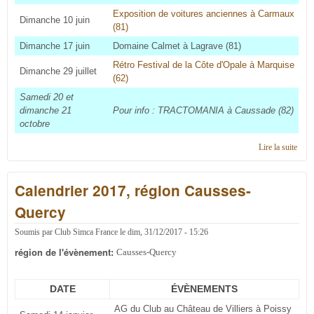
Exposition de voitures anciennes à Carmaux
Dimanche 10 juin
(81)
Dimanche 17 juin
Domaine Calmet à Lagrave (81)
Rétro Festival de la Côte d'Opale à Marquise
Dimanche 29 juillet
(62)
Samedi 20 et
dimanche 21
Pour info : TRACTOMANIA à Caussade (82)
octobre
Lire la suite
de
Cale
2018
Calendrier 2017, région Causses-
régi
Caus
Quercy
Quer
Soumis par
Club Simca France
le
dim, 31/12/2017 - 15:26
région de l'évènement:
Causses-Quercy
DATE
ÉVÈNEMENTS
AG du Club au Château de Villiers à Poissy