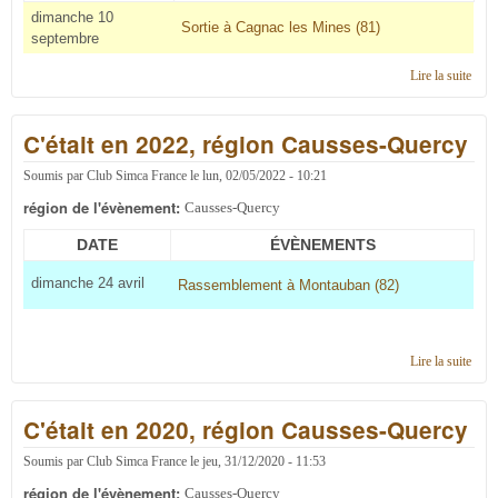
dimanche 10
Sortie à Cagnac les Mines (81)
septembre
Lire la suite
de C'
en 2
régi
C'était en 2022, région Causses-Quercy
Caus
Quer
Soumis par
Club Simca France
le
lun, 02/05/2022 - 10:21
région de l'évènement:
Causses-Quercy
DATE
ÉVÈNEMENTS
dimanche 24 avril
Rassemblement à Montauban (82)
Lire la suite
de C'
en 2
régi
C'était en 2020, région Causses-Quercy
Caus
Quer
Soumis par
Club Simca France
le
jeu, 31/12/2020 - 11:53
région de l'évènement:
Causses-Quercy