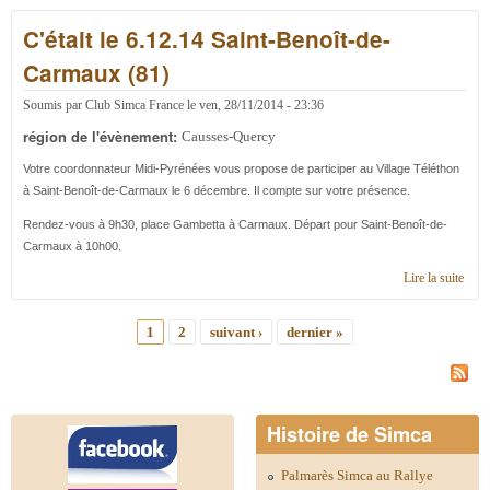
2015
C'était le 6.12.14 Saint-Benoît-de-
régi
Caus
Carmaux (81)
Quer
Soumis par
Club Simca France
le
ven, 28/11/2014 - 23:36
région de l'évènement:
Causses-Quercy
Votre coordonnateur Midi-Pyrénées vous propose de participer au Village Téléthon
à Saint-Benoît-de-Carmaux le 6 décembre. Il compte sur votre présence.
Rendez-vous à 9h30, place Gambetta à Carmaux. Départ pour
Saint-Benoît-de-
Carmaux à 10h00.
Lire la suite
de C'
le
6.12
1
2
suivant ›
dernier »
Saint
Pages
Beno
de-
Car
(81)
Histoire de Simca
Palmarès Simca au Rallye