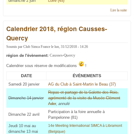
dimanche 2 juin
Loire (45)
Lire la suite
de
Cale
2019
Calendrier 2018, région Causses-
régi
Caus
Quercy
Quer
Soumis par
Club Simca France
le
lun, 31/12/2018 - 14:26
région de l'évènement:
Causses-Quercy
Calendrier sous réserve de modifications
!
DATE
ÉVÈNEMENTS
Samedi 20 janvier
AG du Club à Saint-Martin le Beau (37)
Repas et partage de la Galette des Rois,
Dimanche 14 janvier
agrémenté de la visite du Musée Clément
Ader
,
annulé
Participation à la foire annuelle à
Dimanche 22 avril
Pampelonne (81)
Jeudi 10 mai au
14e Meeting International SIMCA à Libramont
dimanche 13 mai
(Belgique)