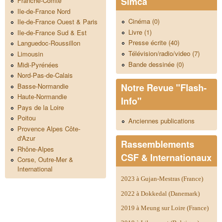
Simca
Franche-Comté
Ile-de-France Nord
Cinéma (0)
Ile-de-France Ouest & Paris
Livre (1)
Ile-de-France Sud & Est
Presse écrite (40)
Languedoc-Roussillon
Télévision/radio/video (7)
Limousin
Bande dessinée (0)
Midi-Pyrénées
Nord-Pas-de-Calais
Notre Revue "Flash-
Basse-Normandie
Haute-Normandie
Info"
Pays de la Loire
Poitou
Anciennes publications
Provence Alpes Côte-
d'Azur
Rassemblements
Rhône-Alpes
CSF & Internationaux
Corse, Outre-Mer &
International
2023 à Gujan-Mestras (France)
2022 à Dokkedal (Danemark)
2019 à Meung sur Loire (France)