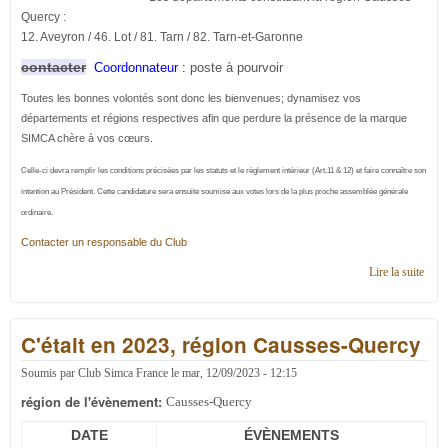
Quercy :
12. Aveyron / 46. Lot / 81. Tarn / 82. Tarn-et-Garonne
contacter
Coordonnateur :
poste à pourvoir
Toutes les bonnes volontés sont donc les bienvenues; dynamisez vos
départements et régions respectives afin que perdure la présence de la marque
SIMCA chère à vos cœurs.
Celle-ci devra remplir les conditions précisées par les statuts et le règlement intérieur (Art.11 & 12) et faire connaître son
intention au Président. Cette candidature
sera ensuite soumise aux votes lors de la plus proche assemblée générale
ordinaire.
Contacter un responsable du Club
Lire la suite
de
Cont
en
régi
C'était en 2023, région Causses-Quercy
Caus
Quer
Soumis par
Club Simca France
le
mar, 12/09/2023 - 12:15
région de l'évènement:
Causses-Quercy
DATE
ÉVÈNEMENTS