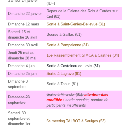
Samedi 14 janvier
(IDF)
Repas de la Galette des Rois à Cordes sur
Dimanche 22 janvier
Ciel (81)
Dimanche 12 mars
Sortie à Saint-Geniès-Bellevue (31)
Samedi 15 et
Bourse à Gaillac (81)
dimanche 16 avril
Dimanche 30 avril
Sortie à Pampelonne (81)
Jeudi 25 mai au
16e Rassemblement SIMCA à Castries (34)
dimanche 28 mai
Dimanche 4 juin
Sortie à Castelnau de Levis (81)
Dimanche 25 juin
Sortie à Lagrave (81)
Dimanche 3
Sortie à Tanus (81)
septembre
Sortie à Mirandol (81),
attention date
Dimanche 23
modifiée !
sortie annulée, nombre de
septembre
participants insuffisants
Samedi 30
septembre et
5e meeting TALBOT à Saulges (53)
dimanche 1er