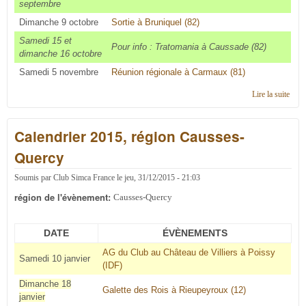
septembre
Dimanche 9 octobre
Sortie à Bruniquel (82)
Samedi 15 et
Pour info : Tratomania à Caussade (82)
dimanche 16 octobre
Samedi 5 novembre
Réunion régionale à Carmaux (81)
Lire la suite
de
Cale
2016
Calendrier 2015, région Causses-
régi
Caus
Quercy
Quer
Soumis par
Club Simca France
le
jeu, 31/12/2015 - 21:03
région de l'évènement:
Causses-Quercy
DATE
ÉVÈNEMENTS
AG du Club au Château de Villiers à Poissy
Samedi 10 janvier
(IDF)
Dimanche 18
Galette des Rois à Rieupeyroux (12)
janvier