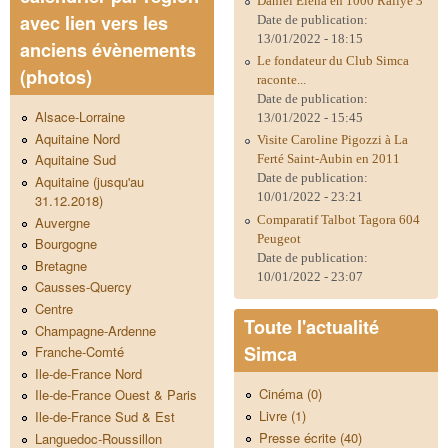
Daniel Eléna en 1000 Rallye 3
avec lien vers les
Date de publication:
13/01/2022 - 18:15
anciens évènements
Le fondateur du Club Simca
(photos)
raconte...
Date de publication:
Alsace-Lorraine
13/01/2022 - 15:45
Aquitaine Nord
Visite Caroline Pigozzi à La
Aquitaine Sud
Ferté Saint-Aubin en 2011
Date de publication:
Aquitaine (jusqu'au
10/01/2022 - 23:21
31.12.2018)
Comparatif Talbot Tagora 604
Auvergne
Peugeot
Bourgogne
Date de publication:
Bretagne
10/01/2022 - 23:07
Causses-Quercy
Centre
Toute l'actualité
Champagne-Ardenne
Simca
Franche-Comté
Ile-de-France Nord
Cinéma (0)
Ile-de-France Ouest & Paris
Livre (1)
Ile-de-France Sud & Est
Presse écrite (40)
Languedoc-Roussillon