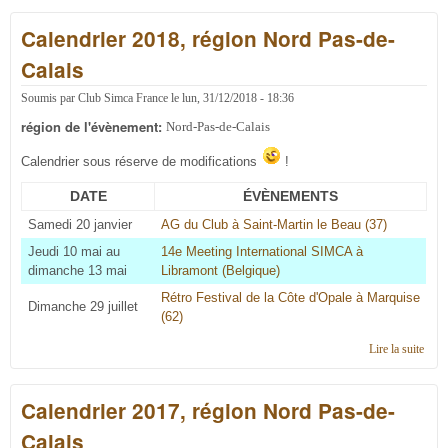
2019
Calendrier 2018, région Nord Pas-de-
régi
Nord
Calais
de-C
Soumis par
Club Simca France
le
lun, 31/12/2018 - 18:36
région de l'évènement:
Nord-Pas-de-Calais
Calendrier sous réserve de modifications
!
DATE
ÉVÈNEMENTS
Samedi 20 janvier
AG du Club à Saint-Martin le Beau (37)
Jeudi 10 mai au
14e Meeting International SIMCA à
dimanche 13 mai
Libramont (Belgique)
Rétro Festival de la Côte d'Opale à Marquise
Dimanche 29 juillet
(62)
Lire la suite
de
Cale
2018
Calendrier 2017, région Nord Pas-de-
régi
Nord
Calais
de-C