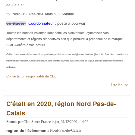
de-Calais :
59. Nord / 62. Pas-de-Calais / 80. Somme
contacter
Coordonnateur :
poste à pourvoir
Toutes les bonnes volontés sont donc les bienvenues; dynamisez vos
départements et régions respectives afin que perdure la présence de la marque
SIMCA chère à vos cœurs.
Celle-ci devra remplir les conditions précisées par les statuts et le règlement intérieur (Art.11 & 12) et faire connaître son
intention au Président. Cette candidature
sera ensuite soumise aux votes lors de la plus proche assemblée générale
ordinaire.
Contacter un responsable du Club
Lire la suite
de
Cont
en N
C'était en 2020, région Nord Pas-de-
Pas-
Cala
Calais
Soumis par
Club Simca France
le
jeu, 31/12/2020 - 14:52
région de l'évènement:
Nord-Pas-de-Calais