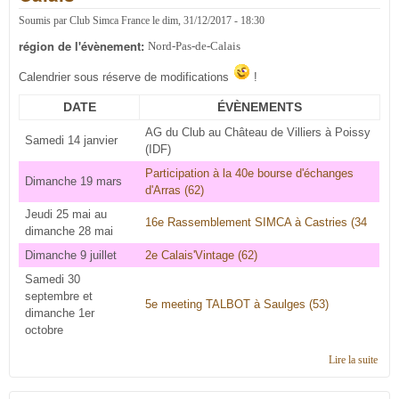
Soumis par
Club Simca France
le
dim, 31/12/2017 - 18:30
région de l'évènement:
Nord-Pas-de-Calais
Calendrier sous réserve de modifications
!
DATE
ÉVÈNEMENTS
AG du Club au Château de Villiers à Poissy
Samedi 14 janvier
(IDF)
Participation à la 40e bourse d'échanges
Dimanche 19 mars
d'Arras (62)
Jeudi 25 mai au
16e Rassemblement SIMCA à Castries (34
dimanche 28 mai
Dimanche 9 juillet
2e Calais'Vintage (62)
Samedi 30
septembre et
5e meeting TALBOT à Saulges (53)
dimanche 1er
octobre
Lire la suite
de
Cale
2017