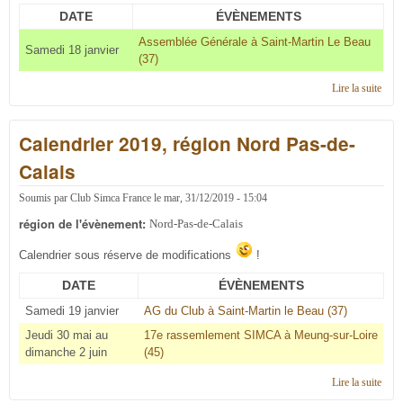
DATE
ÉVÈNEMENTS
Assemblée Générale à Saint-Martin Le Beau
Samedi 18 janvier
(37)
Lire la suite
de
C'éta
en
Calendrier 2019, région Nord Pas-de-
2020
régi
Calais
Nor
Pas-
Soumis par
Club Simca France
le
mar, 31/12/2019 - 15:04
de-
Cala
région de l'évènement:
Nord-Pas-de-Calais
Calendrier sous réserve de modifications
!
DATE
ÉVÈNEMENTS
Samedi 19 janvier
AG du Club à Saint-Martin le Beau (37)
Jeudi 30 mai au
17e rassemlement SIMCA à Meung-sur-Loire
dimanche 2 juin
(45)
Lire la suite
de
Cale