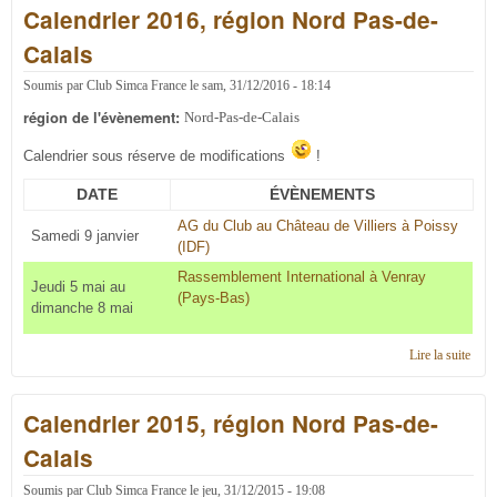
Calendrier 2016, région Nord Pas-de-
régi
Nord
Calais
de-C
Soumis par
Club Simca France
le
sam, 31/12/2016 - 18:14
région de l'évènement:
Nord-Pas-de-Calais
Calendrier sous réserve de modifications
!
DATE
ÉVÈNEMENTS
AG du Club au Château de Villiers à Poissy
Samedi 9 janvier
(IDF)
Rassemblement International à Venray
Jeudi 5 mai au
(Pays-Bas)
dimanche 8 mai
Lire la suite
de
Cale
2016
Calendrier 2015, région Nord Pas-de-
régi
Nord
Calais
de-C
Soumis par
Club Simca France
le
jeu, 31/12/2015 - 19:08