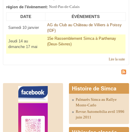
région de l'évènement:
Nord-Pas-de-Calais
DATE
ÉVÈNEMENTS
AG du Club au Château de Villiers à Poissy
Samedi 10 janvier
(IDF)
15e Rassemblement Simca à Parthenay
Jeudi 14 au
(Deux-Sèvres)
dimanche 17 mai
Lire la suite
de
Cale
2015
régi
Nord
de-C
Histoire de Simca
Palmarès Simca au Rallye
Monte-Carlo
Revue Automobilia avril 1996
juin 2011