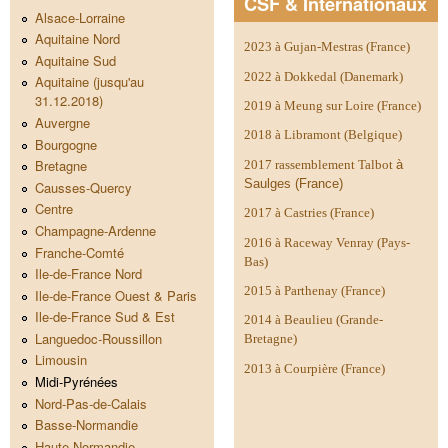
CSF & Internationaux
Alsace-Lorraine
Aquitaine Nord
2023 à Gujan-Mestras (France)
Aquitaine Sud
2022 à Dokkedal (Danemark)
Aquitaine (jusqu'au
31.12.2018)
2019 à Meung sur Loire (France)
Auvergne
2018 à Libramont (Belgique)
Bourgogne
Bretagne
2017 rassemblement Talbot
à
Saulges (France)
Causses-Quercy
Centre
2017 à Castries (France)
Champagne-Ardenne
2016 à Raceway Venray (Pays-
Franche-Comté
Bas)
Ile-de-France Nord
2015 à Parthenay (France)
Ile-de-France Ouest & Paris
Ile-de-France Sud & Est
2014 à
Beaulieu (Grande-
Languedoc-Roussillon
Bretagne)
Limousin
2013 à Courpière (France)
Midi-Pyrénées
Nord-Pas-de-Calais
Basse-Normandie
Haute-Normandie