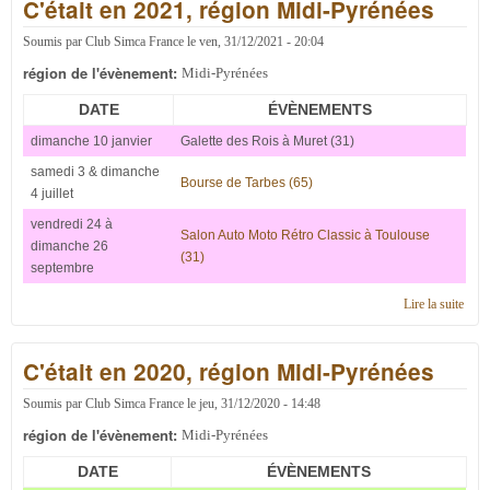
C'était en 2021, région Midi-Pyrénées
Midi
Pyré
Soumis par
Club Simca France
le
ven, 31/12/2021 - 20:04
région de l'évènement:
Midi-Pyrénées
DATE
ÉVÈNEMENTS
dimanche 10 janvier
Galette des Rois à Muret (31)
samedi 3 & dimanche
Bourse de Tarbes (65)
4 juillet
vendredi 24 à
Salon Auto Moto Rétro Classic à Toulouse
dimanche 26
(31)
septembre
Lire la suite
de C'
en 2
régi
C'était en 2020, région Midi-Pyrénées
Midi
Pyré
Soumis par
Club Simca France
le
jeu, 31/12/2020 - 14:48
région de l'évènement:
Midi-Pyrénées
DATE
ÉVÈNEMENTS