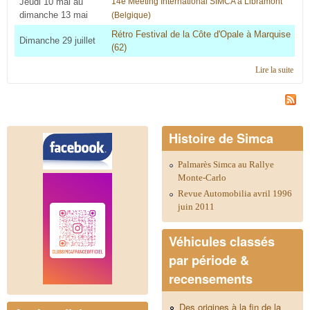
Jeudi 10 mai au
14e Meeting International SIMCA à Libramont
dimanche 13 mai
(Belgique)
Rétro Festival de la Côte d'Opale à Marquise
Dimanche 29 juillet
(62)
Lire la suite
de
Cale
2018
régi
Midi
Pyré
Histoire de Simca
Palmarès Simca au Rallye
Monte-Carlo
Revue Automobilia avril 1996
juin 2011
Véhicules classés
par période &
recensements
Des origines à la fin de la