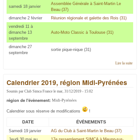
Assemblée Générale à Saint-Martin Le
samedi 18 janvier
Beau (37)
dimanche 2 février
Réunion régionale et galette des Rois (31)
vendredi 11 à
dimanche 13
Auto-Moto Classic à Toulouse (31)
septembre
dimanche 27
sortie pique-nique (31)
septembre
Lire la suite
de C'
en 2
régi
Calendrier 2019, région Midi-Pyrénées
Midi
Pyré
Soumis par
Club Simca France
le
mar, 31/12/2019 - 15:02
région de l'évènement:
Midi-Pyrénées
Calendrier sous réserve de modifications
!
DATE
ÉVÈNEMENTS
Samedi 19 janvier
AG du Club à Saint-Martin le Beau (37)
Jeudi 30 mai au
17e rassemlement SIMCA à Meung-sur-