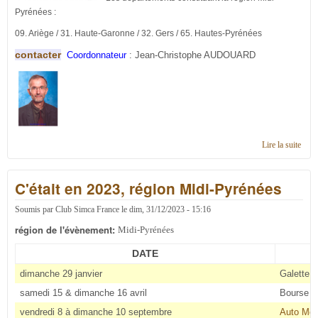
Pyrénées :
09. Ariège / 31. Haute-Garonne / 32. Gers / 65. Hautes-Pyrénées
contacter
Coordonnateur
: Jean-Christophe AUDOUARD
Lire la suite
de
Cont
en
C'était en 2023, région Midi-Pyrénées
régi
Midi
Pyré
Soumis par
Club Simca France
le
dim, 31/12/2023 - 15:16
région de l'évènement:
Midi-Pyrénées
DATE
dimanche 29 janvier
Galette (
samedi 15 & dimanche 16 avril
Bourse d
vendredi 8 à dimanche 10 septembre
Auto Mot