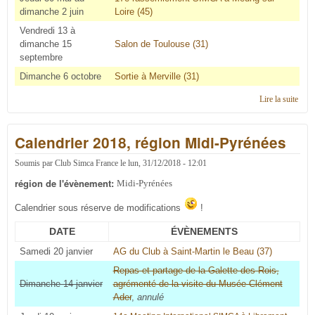
dimanche 2 juin
Loire (45)
Vendredi 13 à
dimanche 15
Salon de Toulouse (31)
septembre
Dimanche 6 octobre
Sortie à Merville (31)
Lire la suite
de
Cale
2019
Calendrier 2018, région Midi-Pyrénées
régi
Midi
Pyré
Soumis par
Club Simca France
le
lun, 31/12/2018 - 12:01
région de l'évènement:
Midi-Pyrénées
Calendrier sous réserve de modifications
!
DATE
ÉVÈNEMENTS
Samedi 20 janvier
AG du Club à Saint-Martin le Beau (37)
Repas et partage de la Galette des Rois,
Dimanche 14 janvier
agrémenté de la visite du Musée Clément
Ader
,
annulé