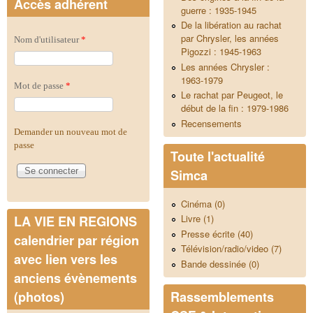
Accès adhérent
guerre : 1935-1945
De la libération au rachat
par Chrysler, les années
Nom d'utilisateur
*
Pigozzi : 1945-1963
Les années Chrysler :
1963-1979
Mot de passe
*
Le rachat par Peugeot, le
début de la fin : 1979-1986
Recensements
Demander un nouveau mot de
passe
Toute l'actualité
Simca
Cinéma (0)
Livre (1)
LA VIE EN REGIONS
Presse écrite (40)
calendrier par région
Télévision/radio/video (7)
avec lien vers les
Bande dessinée (0)
anciens évènements
Rassemblements
(photos)