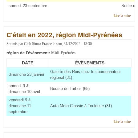
samedi 23 septembre
Sortie ré
Lire la suite
de C'
en 2
régi
C'était en 2022, région Midi-Pyrénées
Midi
Pyré
Soumis par
Club Simca France
le
sam, 31/12/2022 - 13:30
région de l'évènement:
Midi-Pyrénées
DATE
ÉVÈNEMENTS
Galette des Rois chez le coordonnateur
dimanche 23 janvier
régional (31)
samedi 9 &
Bourse de Tarbes (65)
dimanche 10 avril
vendredi 9 à
dimanche 11
Auto Moto Classic à Toulouse (31)
septembre
Lire la suite
de C'
en 2
régi