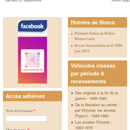
samedi 23 septembre
Sortie régi
Histoire de Simca
Palmarès Simca au Rallye
Monte-Carlo
Revue Automobilia avril 1996
juin 2011
Véhicules classés
par période &
recensements
Des origines à la fin de la
Accès adhérent
guerre : 1935-1945
De la libération au rachat
par Chrysler, les années
Nom d'utilisateur
*
Pigozzi : 1945-1963
Les années Chrysler :
1963-1979
Mot de passe
*