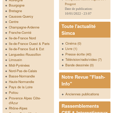
Peugeot
Bourgogne
Date de publication:
Bretagne
10/01/2022 - 23:07
Causses-Quercy
Centre
Toute l'actualité
Champagne-Ardenne
Simca
Franche-Comté
Ile-de-France Nord
Cinéma (0)
Ile-de-France Ouest & Paris
Livre (1)
Ile-de-France Sud & Est
Presse écrite (40)
Languedoc-Roussillon
Télévision/radio/video (7)
Limousin
Bande dessinée (0)
Midi-Pyrénées
Nord-Pas-de-Calais
Notre Revue "Flash-
Basse-Normandie
Haute-Normandie
Info"
Pays de la Loire
Poitou
Anciennes publications
Provence Alpes Côte-
d'Azur
Rassemblements
Rhône-Alpes
CSF & Internationaux