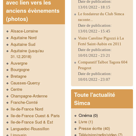
avec lien vers les
Date de publication:
13/01/2022 - 18:15
anciens évènements
Le fondateur du Club Simca
(photos)
raconte...
Date de publication:
Alsace-Lorraine
13/01/2022 - 15:45
Aquitaine Nord
Visite Caroline Pigozzi à La
Aquitaine Sud
Ferté Saint-Aubin en 2011
Date de publication:
Aquitaine (jusqu'au
10/01/2022 - 23:21
31.12.2018)
Comparatif Talbot Tagora 604
Auvergne
Peugeot
Bourgogne
Date de publication:
Bretagne
10/01/2022 - 23:07
Causses-Quercy
Centre
Toute l'actualité
Champagne-Ardenne
Simca
Franche-Comté
Ile-de-France Nord
Cinéma (0)
Ile-de-France Ouest & Paris
Livre (1)
Ile-de-France Sud & Est
Presse écrite (40)
Languedoc-Roussillon
Télévision/radio/video (7)
Limousin