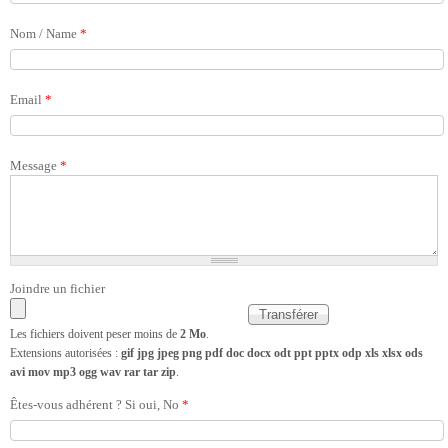
Nom / Name
*
Email
*
Message
*
Joindre un fichier
Les fichiers doivent peser moins de
2 Mo
.
Extensions autorisées :
gif jpg jpeg png pdf doc docx odt ppt pptx odp xls xlsx ods
avi mov mp3 ogg wav rar tar zip
.
Êtes-vous adhérent ? Si oui, No
*