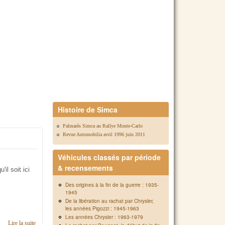
Histoire de Simca
Palmarès Simca au Rallye Monte-Carlo
Revue Automobilia avril 1996 juin 2011
Véhicules classés par période
& recensements
'il soit ici
Des origines à la fin de la guerre : 1935-
1945
De la libération au rachat par Chrysler,
les années Pigozzi : 1945-1963
Les années Chrysler : 1963-1979
Lire la suite
de Préambule