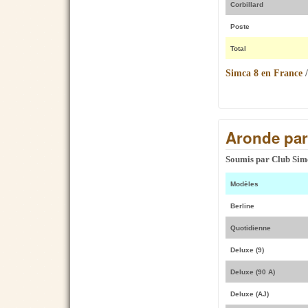
Corbillard
Poste
Total
Simca 8 en France
Aronde pa
Soumis par
Club Sim
Modèles
B
erline
Quotidienne
Deluxe (9)
Deluxe (90 A)
Deluxe (AJ)