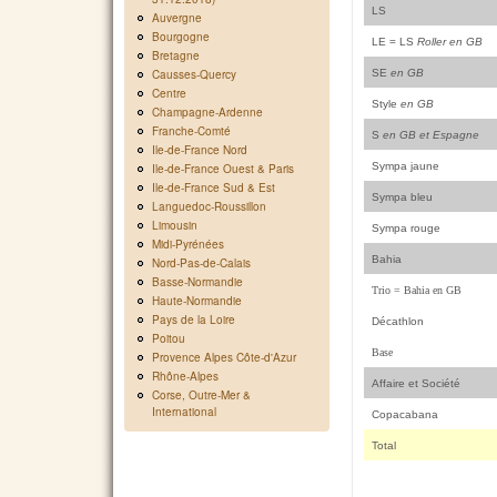
LS
Auvergne
Bourgogne
LE = LS
Roller en GB
Bretagne
Causses-Quercy
SE
en GB
Centre
Style
en GB
Champagne-Ardenne
Franche-Comté
S
en GB et Espagne
Ile-de-France Nord
Sympa jaune
Ile-de-France Ouest & Paris
Ile-de-France Sud & Est
Sympa bleu
Languedoc-Roussillon
Limousin
Sympa rouge
Midi-Pyrénées
Bahia
Nord-Pas-de-Calais
Basse-Normandie
Trio = Bahia en GB
Haute-Normandie
Pays de la Loire
Décathlon
Poitou
Base
Provence Alpes Côte-d'Azur
Rhône-Alpes
Affaire et Société
Corse, Outre-Mer &
International
Copacabana
Total