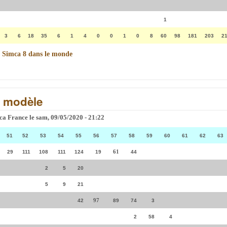
1
3
6
18
35
6
1
4
0
0
1
0
8
60
98
181
203
2
/
Simca 8 dans le monde
r modèle
ca France
le
sam, 09/05/2020 - 21:22
51
52
53
54
55
56
57
58
59
60
61
62
63
61
29
111
108
111
124
19
44
2
5
20
5
9
21
97
42
89
74
3
2
58
4