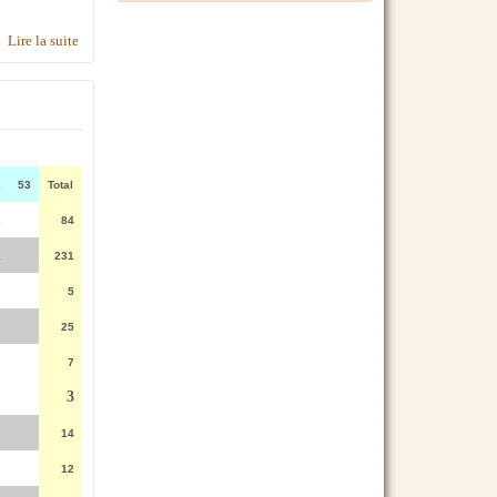
Lire la suite
de Talbot Samba par modèle
2
53
Total
1
84
1
231
5
25
7
3
14
12