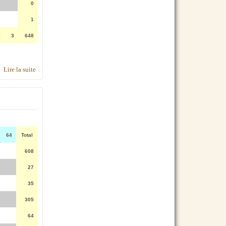
0
1
1
3
648
Lire la suite
de Simca 8 par modèle
64
Total
608
27
35
305
64