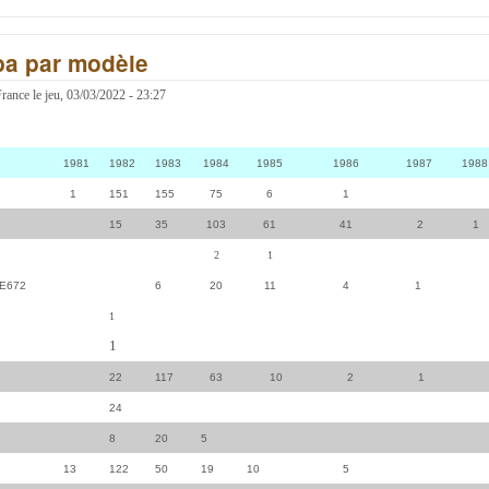
ba par modèle
France
le
jeu, 03/03/2022 - 23:27
1981
1982
1983
1984
1985
1986
1987 1988
1
151
155
75
6
1
15
35
103
61
41
2 1
2
1
 E672
6
20
11
4
1
1
8
1
22
117
63
10
2
1
24
8
20
5
13
122
50
19
10
5