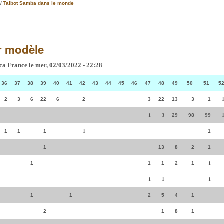
/
Talbot Samba dans le monde
r modèle
ca France
le
mer, 02/03/2022 - 22:28
36
37
38
39
40
41
42
43
44
45
46
47
48
49
50
51
5
2
3
6
22
6
2
3
22
13
3
1
1
3
29
98
99
1
1
1
1
1
1
13
8
2
1
1
1
1
2
1
1
1
1
1
1
1
2
5
4
1
2
1
8
1