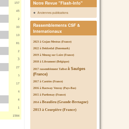
Notre Revue "Flash-Info"
157
45
Anciennes publications
2
Rassemblements CSF &
33
Internationaux
13
2023 à Gujan-Mestras (France)
81
2022 à Dokkedal (Danemark)
2
2019 à Meung sur Loire (France)
3
2018 à Libramont (Belgique)
27
à Saulges
2017 rassemblement Talbot
(France)
5
2017 à Castries (France)
17
2016 à Raceway Venray (Pays-Bas)
6
2015 à Parthenay (France)
4
Beaulieu (Grande-Bretagne)
2014 à
1
2013 à Courpière (France)
1584