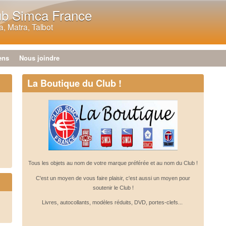
Aller au contenu principal
ub Simca France
, Matra, Talbot
ens
Nous joindre
La Boutique du Club !
Tous les objets au nom de votre marque préférée et au nom du Club !
C'est un moyen de vous faire plaisir, c'est aussi un moyen pour
soutenir le Club !
Livres, autocollants, modèles réduits, DVD, portes-clefs...