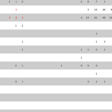
1
1
2
2
8
7
1
1
3
16
46
1
2
1
4
14
41
48
1
1
2
1
1
1
2
1
1
1
2
1
1
2
1
1
5
5
5
1
3
1
3
1
1