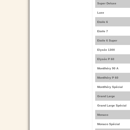
Super Deluxe
Luxe
Etoile 6
Etoile 7
Etoile 6 Super
Elysée 1300
Elysée P 60
Montlhéry 90 A
Montlhéry P 60
Montlhéry Spécial
Grand Large
Grand Large Spécial
Monaco
Monaco Spécial