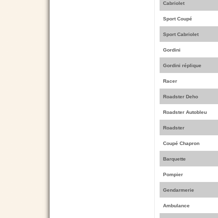
Cabriolet
Sport Coupé
Sport Cabriolet
Gordini
Gordini réplique
Racer
Roadster Deho
Roadster Autobleu
Roadster
Coupé Chapron
Barquette
Pompier
Gendarmerie
Ambulance