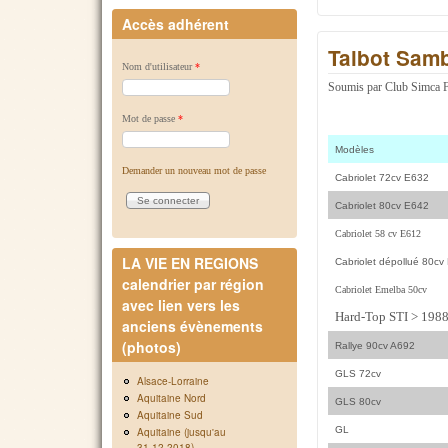
Accès adhérent
Talbot Sam
Nom d'utilisateur
*
Soumis par
Club Simca 
Mot de passe
*
Modèles
Demander un nouveau mot de passe
Cabriolet 72cv E632
Cabriolet 80cv E642
Cabriolet 58 cv E612
LA VIE EN REGIONS
Cabriolet dépollué 80cv
calendrier par région
Cabriolet Emelba 50cv
avec lien vers les
Hard-Top STI > 198
anciens évènements
(photos)
Rallye 90cv A692
GLS 72cv
Alsace-Lorraine
Aquitaine Nord
GLS 80cv
Aquitaine Sud
GL
Aquitaine (jusqu'au
31.12.2018)