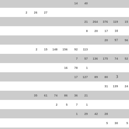
14
40
2
26
27
21
264
376
119
15
10
8
20
17
97
20
56
2
15
148
156
92
113
7
57
136
175
74
52
16
78
1
3
17
127
89
80
31
139
24
35
61
74
86
36
21
2
5
7
1
1
29
42
28
5
30
5