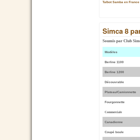
Talbot Samba en France
Simca 8 pa
Soumis par
Club Sim
Modèles
Berline 1100
Berline 1200
Découvrable
Plateau/Camionnette
Fourgonnette
Commerciale
Canadienne
Coupé boule