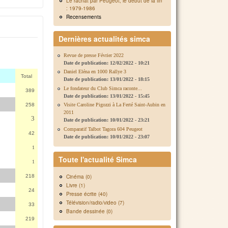
Le rachat par Peugeot, le début de la fin
: 1979-1986
Recensements
Dernières actualités simca
Revue de presse Février 2022
Date de publication:
12/02/2022 - 10:21
Daniel Eléna en 1000 Rallye 3
Total
Date de publication:
13/01/2022 - 18:15
Le fondateur du Club Simca raconte...
389
Date de publication:
13/01/2022 - 15:45
Visite Caroline Pigozzi à La Ferté Saint-Aubin en
258
2011
3
Date de publication:
10/01/2022 - 23:21
Comparatif Talbot Tagora 604 Peugeot
42
Date de publication:
10/01/2022 - 23:07
1
Toute l'actualité Simca
1
Cinéma (0)
218
Livre (1)
24
Presse écrite (40)
Télévision/radio/video (7)
33
Bande dessinée (0)
219