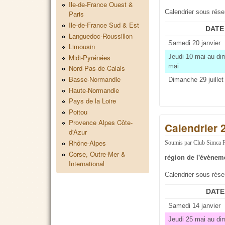
Ile-de-France Ouest &
Calendrier sous rés
Paris
Ile-de-France Sud & Est
DATE
Languedoc-Roussillon
Samedi 20 janvier
Limousin
Midi-Pyrénées
Jeudi 10 mai au d
mai
Nord-Pas-de-Calais
Basse-Normandie
Dimanche 29 juillet
Haute-Normandie
Pays de la Loire
Poitou
Provence Alpes Côte-
Calendrier 
d'Azur
Rhône-Alpes
Soumis par
Club Simca 
Corse, Outre-Mer &
région de l'évènem
International
Calendrier sous rés
DATE
Samedi 14 janvier
Jeudi 25 mai au d