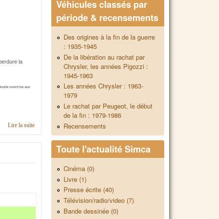
Véhicules classés par
période & recensements
Des origines à la fin de la guerre
: 1935-1945
De la libération au rachat par
perdure la
Chrysler, les années Pigozzi :
1945-1963
Les années Chrysler : 1963-
nsuite soumise aux
1979
Le rachat par Peugeot, le début
de la fin : 1979-1986
Recensements
Lire la suite
de Contacts en région Franche-Comté
Toute l'actualité Simca
Cinéma (0)
Livre (1)
Presse écrite (40)
Télévision/radio/video (7)
Bande dessinée (0)