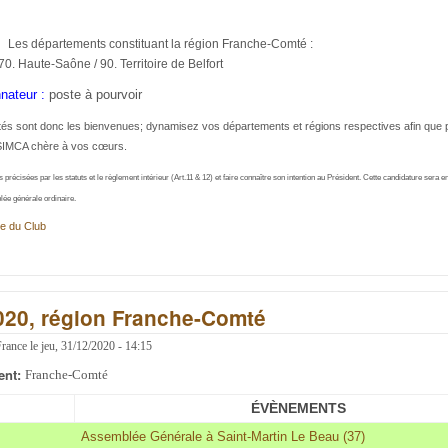
Les départements constituant la région Franche-Comté :
70. Haute-Saône / 90. Territoire de Belfort
nateur :
poste à pourvoir
tés sont donc les bienvenues; dynamisez vos départements et régions respectives afin que 
SIMCA chère à vos cœurs.
 précisées par les statuts et le règlement intérieur (Art.11 & 12) et faire connaître son intention au Président. Cette candidature
sera e
lée générale ordinaire.
e du Club
2020, région Franche-Comté
France
le
jeu, 31/12/2020 - 14:15
ent:
Franche-Comté
ÉVÈNEMENTS
Assemblée Générale à Saint-Martin Le Beau (37)