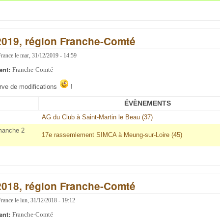
2019, région Franche-Comté
France
le
mar, 31/12/2019 - 14:59
ent:
Franche-Comté
erve de modifications
!
ÉVÈNEMENTS
AG du Club à Saint-Martin le Beau (37)
manche 2
17e rassemlement SIMCA à Meung-sur-Loire (45)
2018, région Franche-Comté
France
le
lun, 31/12/2018 - 19:12
ent:
Franche-Comté