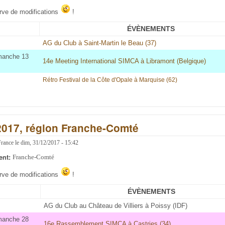
erve de modifications
!
ÉVÈNEMENTS
AG du Club à Saint-Martin le Beau (37)
imanche 13
14e Meeting International SIMCA à Libramont (Belgique)
Rétro Festival de la Côte d'Opale à Marquise (62
)
2017, région Franche-Comté
France
le
dim, 31/12/2017 - 15:42
ent:
Franche-Comté
erve de modifications
!
ÉVÈNEMENTS
AG du Club au Château de Villiers à Poissy (IDF)
imanche 28
16e Rassemblement SIMCA à Castries (34)