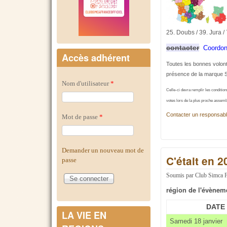
25. Doubs / 39. Jura / 
contacter
Coordon
Accès adhérent
Toutes les bonnes volon
présence de la marque 
Nom d'utilisateur
*
Celle-ci devra remplir les conditions
votes lors de la plus proche assemb
Contacter un responsabl
Mot de passe
*
Demander un nouveau mot de
C'était en 
passe
Soumis par
Club Simca 
région de l'évènem
DATE
LA VIE EN
Samedi 18 janvier