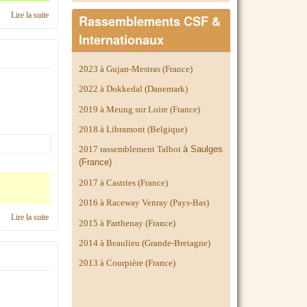
Lire la suite
de C'était en 2020, région Franche-Comté
Rassemblements CSF &
Internationaux
2023 à Gujan-Mestras (France)
2022 à Dokkedal (Danemark)
2019 à Meung sur Loire (France)
2018 à Libramont (Belgique)
2017 rassemblement Talbot
à Saulges
(France)
2017 à Castries (France)
2016 à Raceway Venray (Pays-Bas)
Lire la suite
de Calendrier 2019, région Franche-Comté
2015 à Parthenay (France)
2014 à
Beaulieu (Grande-Bretagne)
2013 à Courpière (France)