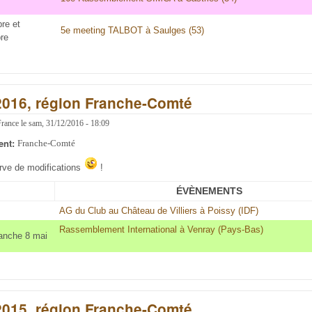
re et
5e meeting TALBOT à Saulges (53)
re
2016, région Franche-Comté
France
le
sam, 31/12/2016 - 18:09
ent:
Franche-Comté
erve de modifications
!
ÉVÈNEMENTS
AG du Club au Château de Villiers à Poissy (IDF)
Rassemblement International à Venray (Pays-Bas)
anche 8 mai
2015, région Franche-Comté