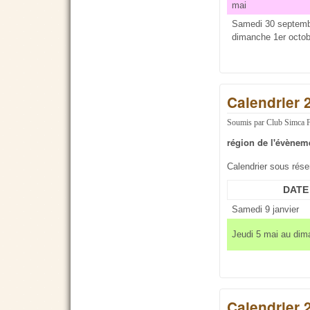
mai
Samedi 30 septemb
dimanche 1er octob
Calendrier 
Soumis par
Club Simca 
région de l'évènem
Calendrier sous rés
DATE
Samedi 9 janvier
Jeudi 5 mai au dim
Calendrier 