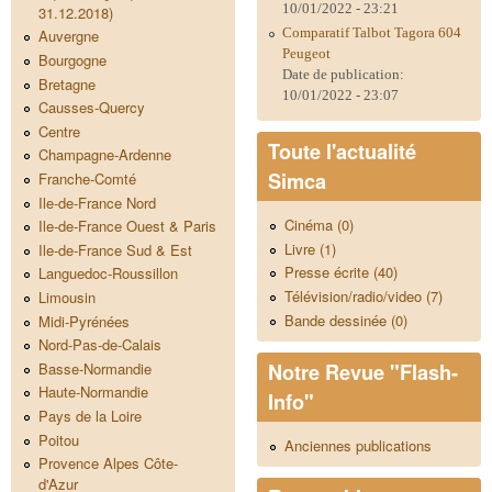
10/01/2022 - 23:21
31.12.2018)
Comparatif Talbot Tagora 604
Auvergne
Peugeot
Bourgogne
Date de publication:
Bretagne
10/01/2022 - 23:07
Causses-Quercy
Centre
Toute l'actualité
Champagne-Ardenne
Simca
Franche-Comté
Ile-de-France Nord
Cinéma (0)
Ile-de-France Ouest & Paris
Livre (1)
Ile-de-France Sud & Est
Presse écrite (40)
Languedoc-Roussillon
Télévision/radio/video (7)
Limousin
Bande dessinée (0)
Midi-Pyrénées
Nord-Pas-de-Calais
Notre Revue "Flash-
Basse-Normandie
Haute-Normandie
Info"
Pays de la Loire
Poitou
Anciennes publications
Provence Alpes Côte-
d'Azur