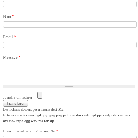
Nom
*
Email
*
Message
*
Joindre un fichier
Les fichiers doivent peser moins de
2 Mo
.
Extensions autorisées :
gif jpg jpeg png pdf doc docx odt ppt pptx odp xls xlsx ods
avi mov mp3 ogg wav rar tar zip
.
Êtes-vous adhérent ? Si oui, No
*