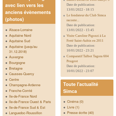
avec lien vers les
Date de publication:
13/01/2022 - 18:15
anciens évènements
Le fondateur du Club Simca
(photos)
raconte...
Date de publication:
Alsace-Lorraine
13/01/2022 - 15:45
Aquitaine Nord
Visite Caroline Pigozzi à La
Aquitaine Sud
Ferté Saint-Aubin en 2011
Date de publication:
Aquitaine (jusqu'au
10/01/2022 - 23:21
31.12.2018)
Comparatif Talbot Tagora 604
Auvergne
Peugeot
Bourgogne
Date de publication:
Bretagne
10/01/2022 - 23:07
Causses-Quercy
Centre
Toute l'actualité
Champagne-Ardenne
Simca
Franche-Comté
Ile-de-France Nord
Cinéma (0)
Ile-de-France Ouest & Paris
Livre (1)
Ile-de-France Sud & Est
Presse écrite (40)
Languedoc-Roussillon