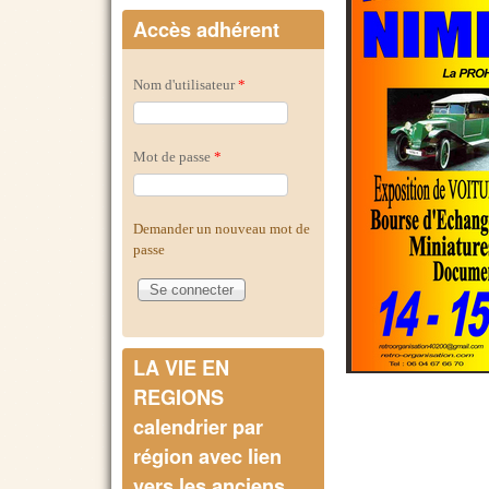
Accès adhérent
Nom d'utilisateur
*
Mot de passe
*
Demander un nouveau mot de
passe
LA VIE EN
REGIONS
calendrier par
région avec lien
vers les anciens