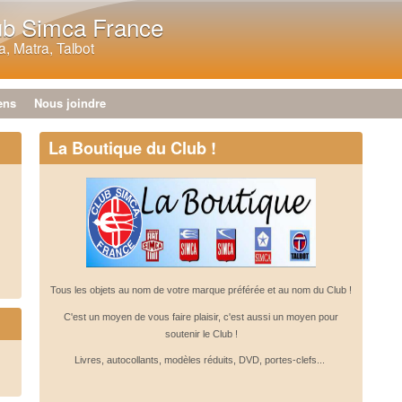
Aller au contenu principal
ub Simca France
, Matra, Talbot
ens
Nous joindre
La Boutique du Club !
Tous les objets au nom de votre marque préférée et au nom du Club !
C'est un moyen de vous faire plaisir, c'est aussi un moyen pour
soutenir le Club !
Livres, autocollants, modèles réduits, DVD, portes-clefs...