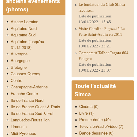
anciens évènements
Le fondateur du Club Simca
(photos)
raconte...
Date de publication:
Alsace-Lorraine
13/01/2022 - 15:45
Aquitaine Nord
Visite Caroline Pigozzi à La
Aquitaine Sud
Ferté Saint-Aubin en 2011
Date de publication:
Aquitaine (jusqu'au
10/01/2022 - 23:21
31.12.2018)
Comparatif Talbot Tagora 604
Auvergne
Peugeot
Bourgogne
Date de publication:
Bretagne
10/01/2022 - 23:07
Causses-Quercy
Centre
Toute l'actualité
Champagne-Ardenne
Simca
Franche-Comté
Ile-de-France Nord
Cinéma (0)
Ile-de-France Ouest & Paris
Livre (1)
Ile-de-France Sud & Est
Presse écrite (40)
Languedoc-Roussillon
Télévision/radio/video (7)
Limousin
Bande dessinée (0)
Midi-Pyrénées