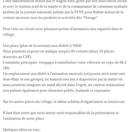
Cette manifestation initiée par le wagon bleu, gérée par une association locale
et avec le soutien actif
de la mairie et de la communauté de commune souhaite
profiter de la journée nationale prônée par la
FFVE pour fédérer autour de la
voiture ancienne tous les produits et activités dits ''Vintage''.
Pour cela, un circuit avec plusieurs points d'animation sera organisé dans le
village.
Une place (plan de la terrasse) sera dédiée à VA60.
Nous pourrons exposer en statique jusqu'à 40
voitures (dont 10 places
réservées au CSF).
Contrainte principale: s'engager à immobiliser votre
véhicule en expo de 9h à
18h.
Un emplacement sera dédié à l'animation musicale (où pourra sévir
notre ami
Jean-Marc et son groupe), un barnum sera mis à disposition par la mairie où
nous
pourrons imaginer un stand décoré dans l'esprit, un camion restauration
sera présent également
pour alimenter public, badauds et exposants.
Sur les autres places du village, le même schéma d'organisation se retrouvera.
Il faut bien noter que nous serons seuls responsables de la présentation et
l'animation de notre
place.
Quelques idées en vrac,