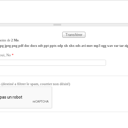
 moins de
2 Mo
.
 jpg jpeg png pdf doc docx odt ppt pptx odp xls xlsx ods avi mov mp3 ogg wav rar tar zi
 oui, No
*
(destiné a filtrer le spam, courrier non désiré)