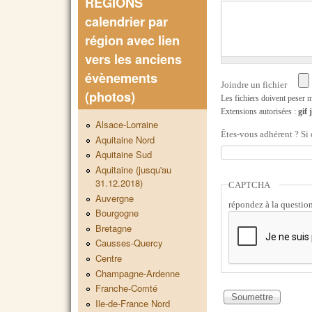
REGIONS
calendrier par
région avec lien
vers les anciens
évènements
Joindre un fichier
(photos)
Les fichiers doivent peser
Extensions autorisées :
gif
Alsace-Lorraine
Êtes-vous adhérent ? Si
Aquitaine Nord
Aquitaine Sud
Aquitaine (jusqu'au
31.12.2018)
CAPTCHA
Auvergne
répondez à la question 
Bourgogne
Bretagne
Causses-Quercy
Centre
Champagne-Ardenne
Franche-Comté
Ile-de-France Nord