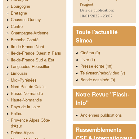
Peugeot
Bourgogne
Date de publication:
Bretagne
10/01/2022 - 23:07
Causses-Quercy
Centre
Toute l'actualité
Champagne-Ardenne
Simca
Franche-Comté
Ile-de-France Nord
Cinéma (0)
Ile-de-France Ouest & Paris
Livre (1)
Ile-de-France Sud & Est
Presse écrite (40)
Languedoc-Roussillon
Télévision/radio/video (7)
Limousin
Bande dessinée (0)
Midi-Pyrénées
Nord-Pas-de-Calais
Notre Revue "Flash-
Basse-Normandie
Haute-Normandie
Info"
Pays de la Loire
Poitou
Anciennes publications
Provence Alpes Côte-
d'Azur
Rassemblements
Rhône-Alpes
CSF & Internationaux