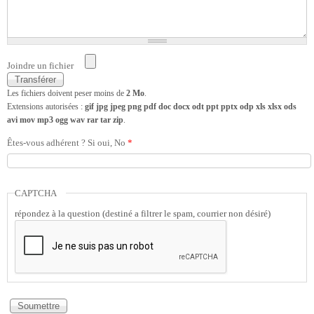
Joindre un fichier
Les fichiers doivent peser moins de
2 Mo
.
Extensions autorisées :
gif jpg jpeg png pdf doc docx odt ppt pptx odp xls xlsx ods
avi mov mp3 ogg wav rar tar zip
.
Êtes-vous adhérent ? Si oui, No
*
CAPTCHA
répondez à la question (destiné a filtrer le spam, courrier non désiré)