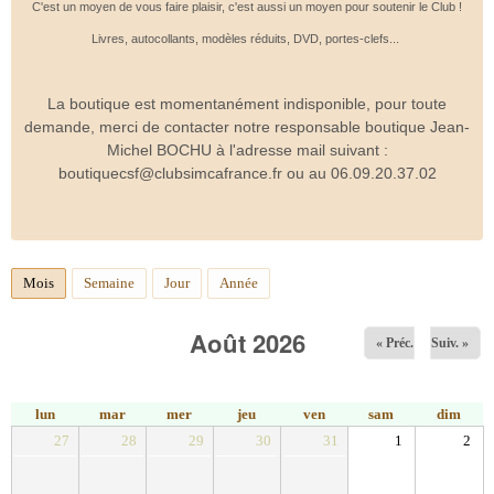
C'est un moyen de vous faire plaisir, c'est aussi un moyen pour soutenir le Club !
Livres, autocollants, modèles réduits, DVD, portes-clefs...
La boutique est momentanément indisponible, pour toute
demande, merci de contacter notre responsable boutique Jean-
Michel BOCHU à l'adresse mail suivant :
boutiquecsf@clubsimcafrance.fr ou au 06.09.20.37.02
Mois
(onglet actif)
Semaine
Jour
Année
Août 2026
« Préc.
Suiv. »
lun
mar
mer
jeu
ven
sam
dim
27
28
29
30
31
1
2