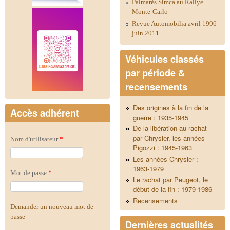
Palmarès Simca au Rallye
Monte-Carlo
Revue Automobilia avril 1996
juin 2011
Véhicules classés
par période &
recensements
Des origines à la fin de la
Accès adhérent
guerre : 1935-1945
De la libération au rachat
par Chrysler, les années
Nom d'utilisateur
*
Pigozzi : 1945-1963
Les années Chrysler :
1963-1979
Mot de passe
*
Le rachat par Peugeot, le
début de la fin : 1979-1986
Recensements
Demander un nouveau mot de
passe
Dernières actualités