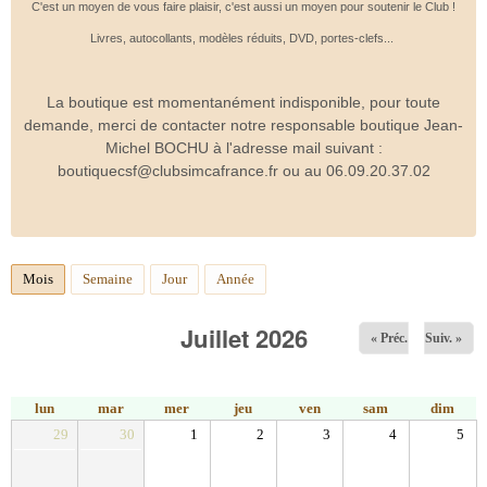
C'est un moyen de vous faire plaisir, c'est aussi un moyen pour soutenir le Club !
Livres, autocollants, modèles réduits, DVD, portes-clefs...
La boutique est momentanément indisponible, pour toute
demande, merci de contacter notre responsable boutique Jean-
Michel BOCHU à l'adresse mail suivant :
boutiquecsf@clubsimcafrance.fr ou au 06.09.20.37.02
Mois
(onglet actif)
Semaine
Jour
Année
Juillet 2026
« Préc.
Suiv. »
lun
mar
mer
jeu
ven
sam
dim
29
30
1
2
3
4
5