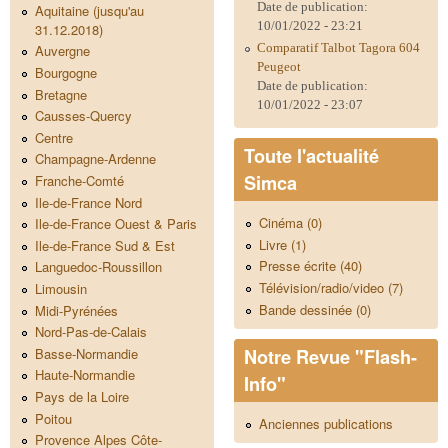
Date de publication:
Aquitaine (jusqu'au
10/01/2022 - 23:21
31.12.2018)
Comparatif Talbot Tagora 604
Auvergne
Peugeot
Bourgogne
Date de publication:
Bretagne
10/01/2022 - 23:07
Causses-Quercy
Centre
Toute l'actualité
Champagne-Ardenne
Simca
Franche-Comté
Ile-de-France Nord
Cinéma (0)
Ile-de-France Ouest & Paris
Livre (1)
Ile-de-France Sud & Est
Presse écrite (40)
Languedoc-Roussillon
Télévision/radio/video (7)
Limousin
Bande dessinée (0)
Midi-Pyrénées
Nord-Pas-de-Calais
Notre Revue "Flash-
Basse-Normandie
Haute-Normandie
Info"
Pays de la Loire
Poitou
Anciennes publications
Provence Alpes Côte-