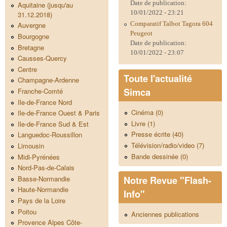
Date de publication:
Aquitaine (jusqu'au
10/01/2022 - 23:21
31.12.2018)
Comparatif Talbot Tagora 604
Auvergne
Peugeot
Bourgogne
Date de publication:
Bretagne
10/01/2022 - 23:07
Causses-Quercy
Centre
Toute l'actualité
Champagne-Ardenne
Simca
Franche-Comté
Ile-de-France Nord
Cinéma (0)
Ile-de-France Ouest & Paris
Livre (1)
Ile-de-France Sud & Est
Presse écrite (40)
Languedoc-Roussillon
Télévision/radio/video (7)
Limousin
Bande dessinée (0)
Midi-Pyrénées
Nord-Pas-de-Calais
Notre Revue "Flash-
Basse-Normandie
Haute-Normandie
Info"
Pays de la Loire
Poitou
Anciennes publications
Provence Alpes Côte-