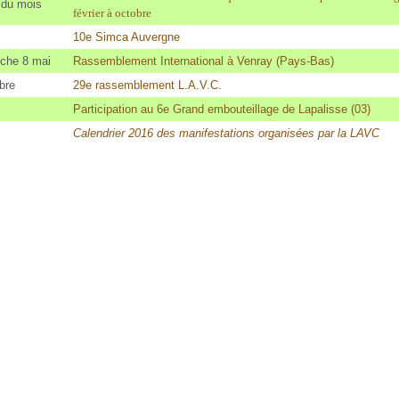
 du mois
février à octobre
10e Simca Auvergne
nche 8 mai
Rassemblement International à Venray (Pays-Bas)
bre
29e rassemblement L.A.V.C.
Participation au 6e Grand embouteillage de Lapalisse (03)
Calendrier 2016 des manifestations organisées par la LAVC