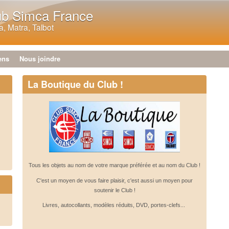
Aller au contenu principal
ub Simca France
, Matra, Talbot
ens
Nous joindre
La Boutique du Club !
Tous les objets au nom de votre marque préférée et au nom du Club !
C'est un moyen de vous faire plaisir, c'est aussi un moyen pour
soutenir le Club !
Livres, autocollants, modèles réduits, DVD, portes-clefs...