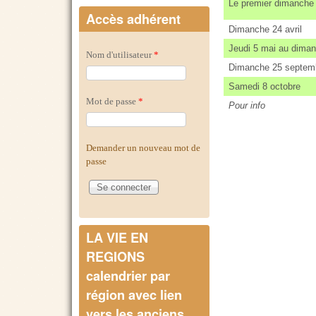
Le premier dimanche
Accès adhérent
Dimanche 24 avril
Jeudi 5 mai au dima
Nom d'utilisateur
*
Dimanche 25 septem
Samedi 8 octobre
Mot de passe
*
Pour info
Demander un nouveau mot de
passe
LA VIE EN
REGIONS
calendrier par
région avec lien
vers les anciens