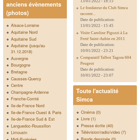
13/01/2022 - 18:15
anciens évènements
Le fondateur du Club Simca
(photos)
raconte...
Date de publication:
Alsace-Lorraine
13/01/2022 - 15:45
Aquitaine Nord
Visite Caroline Pigozzi à La
Aquitaine Sud
Ferté Saint-Aubin en 2011
Date de publication:
Aquitaine (jusqu'au
10/01/2022 - 23:21
31.12.2018)
Comparatif Talbot Tagora 604
Auvergne
Peugeot
Bourgogne
Date de publication:
Bretagne
10/01/2022 - 23:07
Causses-Quercy
Centre
Toute l'actualité
Champagne-Ardenne
Simca
Franche-Comté
Ile-de-France Nord
Cinéma (0)
Ile-de-France Ouest & Paris
Livre (1)
Ile-de-France Sud & Est
Presse écrite (40)
Languedoc-Roussillon
Télévision/radio/video (7)
Limousin
Bande dessinée (0)
Midi-Pyrénées