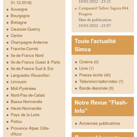
10/01/2022 - 23:21
31.12.2018)
Comparatif Talbot Tagora 604
Auvergne
Peugeot
Bourgogne
Date de publication:
Bretagne
10/01/2022 - 23:07
Causses-Quercy
Centre
Toute l'actualité
Champagne-Ardenne
Simca
Franche-Comté
Ile-de-France Nord
Cinéma (0)
Ile-de-France Ouest & Paris
Livre (1)
Ile-de-France Sud & Est
Presse écrite (40)
Languedoc-Roussillon
Télévision/radio/video (7)
Limousin
Bande dessinée (0)
Midi-Pyrénées
Nord-Pas-de-Calais
Notre Revue "Flash-
Basse-Normandie
Haute-Normandie
Info"
Pays de la Loire
Poitou
Anciennes publications
Provence Alpes Côte-
d'Azur