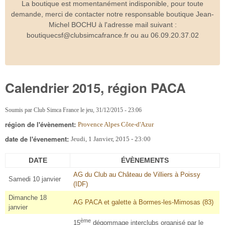
La boutique est momentanément indisponible, pour toute
demande, merci de contacter notre responsable boutique Jean-
Michel BOCHU à l'adresse mail suivant :
boutiquecsf@clubsimcafrance.fr ou au 06.09.20.37.02
Calendrier 2015, région PACA
Soumis par
Club Simca France
le
jeu, 31/12/2015 - 23:06
région de l'évènement:
Provence Alpes Côte-d'Azur
date de l'évenement:
Jeudi, 1 Janvier, 2015 - 23:00
DATE
ÉVÈNEMENTS
AG du Club au Château de Villiers à Poissy
Samedi 10 janvier
(IDF)
Dimanche 18
AG PACA et galette à Bormes-les-Mimosas (83)
janvier
ème
15
dégommage interclubs organisé par le