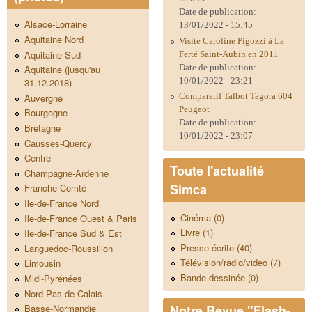
Date de publication:
Alsace-Lorraine
13/01/2022 - 15:45
Aquitaine Nord
Visite Caroline Pigozzi à La
Aquitaine Sud
Ferté Saint-Aubin en 2011
Date de publication:
Aquitaine (jusqu'au
10/01/2022 - 23:21
31.12.2018)
Comparatif Talbot Tagora 604
Auvergne
Peugeot
Bourgogne
Date de publication:
Bretagne
10/01/2022 - 23:07
Causses-Quercy
Centre
Toute l'actualité
Champagne-Ardenne
Simca
Franche-Comté
Ile-de-France Nord
Cinéma (0)
Ile-de-France Ouest & Paris
Livre (1)
Ile-de-France Sud & Est
Presse écrite (40)
Languedoc-Roussillon
Télévision/radio/video (7)
Limousin
Bande dessinée (0)
Midi-Pyrénées
Nord-Pas-de-Calais
Notre Revue "Flash-
Basse-Normandie