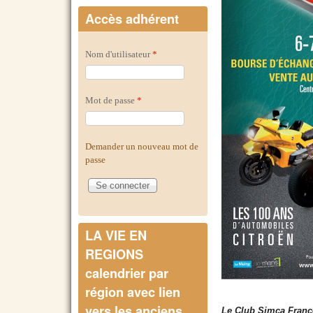
Accès adhérent
Nom d'utilisateur
*
Mot de passe
*
Demander un nouveau mot de
passe
LA VIE EN
REGIONS
calendrier par
région avec lien
vers les anciens
Le Club Simca France