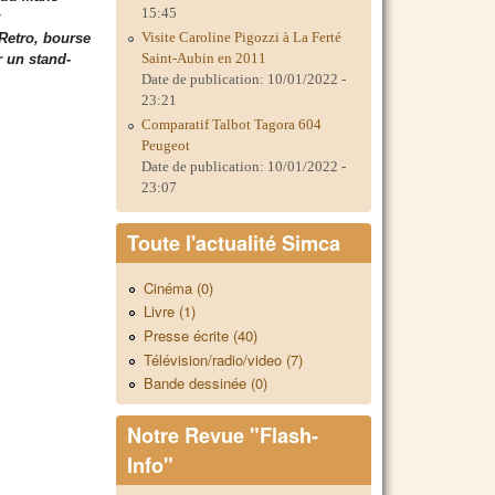
15:45
t
Visite Caroline Pigozzi à La Ferté
Retro, bourse
Saint-Aubin en 2011
 un stand-
Date de publication:
10/01/2022 -
23:21
Comparatif Talbot Tagora 604
Peugeot
Date de publication:
10/01/2022 -
23:07
Toute l'actualité Simca
Cinéma (0)
Livre (1)
Presse écrite (40)
Télévision/radio/video (7)
Bande dessinée (0)
Notre Revue "Flash-
Info"