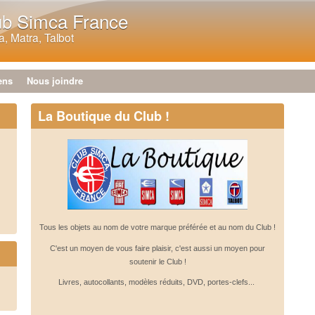
Aller au contenu principal
ub Simca France
, Matra, Talbot
ens
Nous joindre
La Boutique du Club !
Tous les objets au nom de votre marque préférée et au nom du Club !
C'est un moyen de vous faire plaisir, c'est aussi un moyen pour
soutenir le Club !
Livres, autocollants, modèles réduits, DVD, portes-clefs...