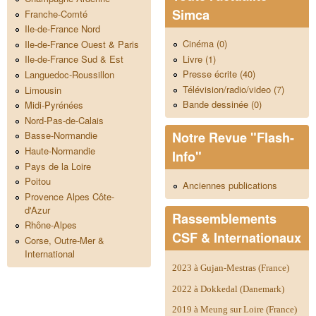
Simca
Franche-Comté
Ile-de-France Nord
Cinéma (0)
Ile-de-France Ouest & Paris
Livre (1)
Ile-de-France Sud & Est
Presse écrite (40)
Languedoc-Roussillon
Télévision/radio/video (7)
Limousin
Bande dessinée (0)
Midi-Pyrénées
Nord-Pas-de-Calais
Notre Revue "Flash-
Basse-Normandie
Haute-Normandie
Info"
Pays de la Loire
Poitou
Anciennes publications
Provence Alpes Côte-
d'Azur
Rassemblements
Rhône-Alpes
CSF & Internationaux
Corse, Outre-Mer &
International
2023 à Gujan-Mestras (France)
2022 à Dokkedal (Danemark)
2019 à Meung sur Loire (France)