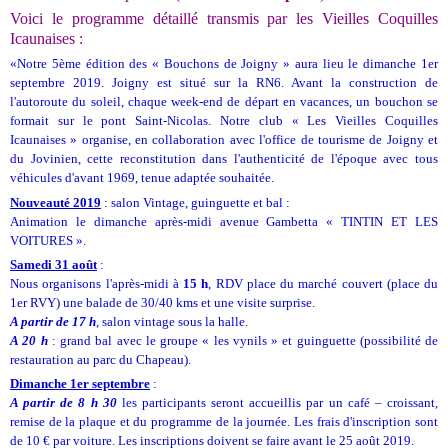
Voici le programme détaillé transmis par les Vieilles Coquilles
Icaunaises :
«Notre 5ème édition des « Bouchons de Joigny » aura lieu le dimanche 1er
septembre 2019. Joigny est situé sur la RN6. Avant la construction de
l'autoroute du soleil, chaque week-end de départ en vacances, un bouchon se
formait sur le pont Saint-Nicolas. Notre club « Les Vieilles Coquilles
Icaunaises » organise, en collaboration avec l'office de tourisme de Joigny et
du Jovinien, cette reconstitution dans l'authenticité de l'époque avec tous
véhicules d'avant 1969, tenue adaptée souhaitée.
Nouveauté 2019
: salon Vintage, guinguette et bal :
Animation le dimanche après-midi avenue Gambetta « TINTIN ET LES
VOITURES ».
Samedi 31 août
:
Nous organisons l'après-midi à
15 h
, RDV place du marché couvert (place du
1er RVY) une balade de 30/40 kms et une visite surprise.
A partir de 17 h
, salon vintage sous la halle.
A 20 h
: grand bal avec le groupe « les vynils » et guinguette (possibilité de
restauration au parc du Chapeau).
Dimanche 1er septembre
:
A partir de 8 h 30
les participants seront accueillis par un café – croissant,
remise de la plaque et du programme de la journée. Les frais d'inscription sont
de 10 € par voiture. Les inscriptions doivent se faire avant le 25 août 2019.