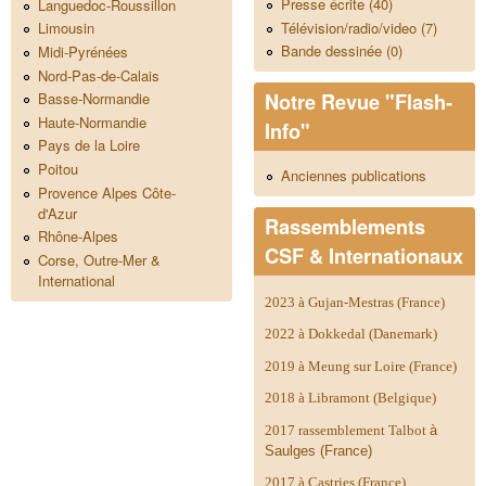
Presse écrite (40)
Languedoc-Roussillon
Télévision/radio/video (7)
Limousin
Bande dessinée (0)
Midi-Pyrénées
Nord-Pas-de-Calais
Notre Revue "Flash-
Basse-Normandie
Haute-Normandie
Info"
Pays de la Loire
Poitou
Anciennes publications
Provence Alpes Côte-
d'Azur
Rassemblements
Rhône-Alpes
CSF & Internationaux
Corse, Outre-Mer &
International
2023 à Gujan-Mestras (France)
2022 à Dokkedal (Danemark)
2019 à Meung sur Loire (France)
2018 à Libramont (Belgique)
2017 rassemblement Talbot
à
Saulges (France)
2017 à Castries (France)