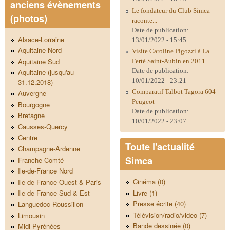
anciens évènements
Le fondateur du Club Simca
(photos)
raconte...
Date de publication:
Alsace-Lorraine
13/01/2022 - 15:45
Aquitaine Nord
Visite Caroline Pigozzi à La
Aquitaine Sud
Ferté Saint-Aubin en 2011
Date de publication:
Aquitaine (jusqu'au
10/01/2022 - 23:21
31.12.2018)
Comparatif Talbot Tagora 604
Auvergne
Peugeot
Bourgogne
Date de publication:
Bretagne
10/01/2022 - 23:07
Causses-Quercy
Centre
Toute l'actualité
Champagne-Ardenne
Simca
Franche-Comté
Ile-de-France Nord
Cinéma (0)
Ile-de-France Ouest & Paris
Livre (1)
Ile-de-France Sud & Est
Presse écrite (40)
Languedoc-Roussillon
Télévision/radio/video (7)
Limousin
Bande dessinée (0)
Midi-Pyrénées