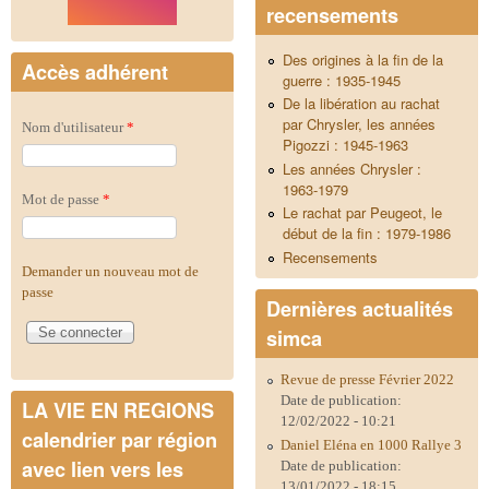
recensements
Des origines à la fin de la
Accès adhérent
guerre : 1935-1945
De la libération au rachat
par Chrysler, les années
Nom d'utilisateur
*
Pigozzi : 1945-1963
Les années Chrysler :
1963-1979
Mot de passe
*
Le rachat par Peugeot, le
début de la fin : 1979-1986
Recensements
Demander un nouveau mot de
passe
Dernières actualités
simca
Revue de presse Février 2022
Date de publication:
LA VIE EN REGIONS
12/02/2022 - 10:21
calendrier par région
Daniel Eléna en 1000 Rallye 3
avec lien vers les
Date de publication:
13/01/2022 - 18:15