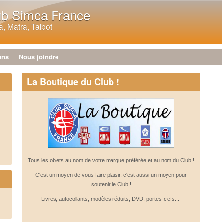
Aller au contenu principal
ub Simca France
, Matra, Talbot
ens
Nous joindre
La Boutique du Club !
Tous les objets au nom de votre marque préférée et au nom du Club !
C'est un moyen de vous faire plaisir, c'est aussi un moyen pour
soutenir le Club !
Livres, autocollants, modèles réduits, DVD, portes-clefs...