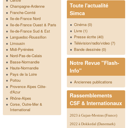
Centre
Toute l'actualité
Champagne-Ardenne
Simca
Franche-Comté
Ile-de-France Nord
Cinéma (0)
Ile-de-France Ouest & Paris
Livre (1)
Ile-de-France Sud & Est
Presse écrite (40)
Languedoc-Roussillon
Télévision/radio/video (7)
Limousin
Bande dessinée (0)
Midi-Pyrénées
Nord-Pas-de-Calais
Notre Revue "Flash-
Basse-Normandie
Haute-Normandie
Info"
Pays de la Loire
Poitou
Anciennes publications
Provence Alpes Côte-
d'Azur
Rassemblements
Rhône-Alpes
CSF & Internationaux
Corse, Outre-Mer &
International
2023 à Gujan-Mestras (France)
2022 à Dokkedal (Danemark)