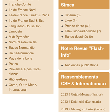
Simca
Franche-Comté
Ile-de-France Nord
Cinéma (0)
Ile-de-France Ouest & Paris
Livre (1)
Ile-de-France Sud & Est
Presse écrite (40)
Languedoc-Roussillon
Télévision/radio/video (7)
Limousin
Bande dessinée (0)
Midi-Pyrénées
Nord-Pas-de-Calais
Notre Revue "Flash-
Basse-Normandie
Haute-Normandie
Info"
Pays de la Loire
Poitou
Anciennes publications
Provence Alpes Côte-
d'Azur
Rassemblements
Rhône-Alpes
CSF & Internationaux
Corse, Outre-Mer &
International
2023 à Gujan-Mestras (France)
2022 à Dokkedal (Danemark)
2019 à Meung sur Loire (France)