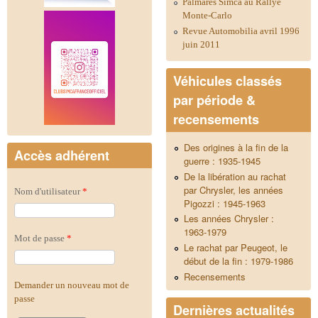
Palmarès Simca au Rallye
Monte-Carlo
Revue Automobilia avril 1996
juin 2011
Véhicules classés
par période &
recensements
Des origines à la fin de la
Accès adhérent
guerre : 1935-1945
De la libération au rachat
par Chrysler, les années
Nom d'utilisateur
*
Pigozzi : 1945-1963
Les années Chrysler :
1963-1979
Mot de passe
*
Le rachat par Peugeot, le
début de la fin : 1979-1986
Recensements
Demander un nouveau mot de
passe
Dernières actualités