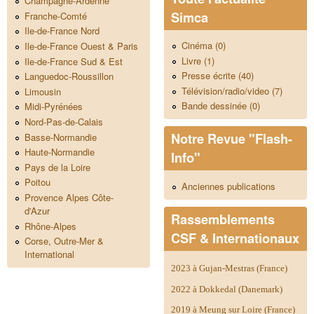
Champagne-Ardenne
Simca
Franche-Comté
Ile-de-France Nord
Cinéma (0)
Ile-de-France Ouest & Paris
Livre (1)
Ile-de-France Sud & Est
Presse écrite (40)
Languedoc-Roussillon
Télévision/radio/video (7)
Limousin
Bande dessinée (0)
Midi-Pyrénées
Nord-Pas-de-Calais
Notre Revue "Flash-
Basse-Normandie
Haute-Normandie
Info"
Pays de la Loire
Poitou
Anciennes publications
Provence Alpes Côte-
d'Azur
Rassemblements
Rhône-Alpes
CSF & Internationaux
Corse, Outre-Mer &
International
2023 à Gujan-Mestras (France)
2022 à Dokkedal (Danemark)
2019 à Meung sur Loire (France)