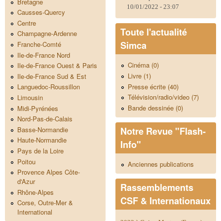
Bretagne
10/01/2022 - 23:07
Causses-Quercy
Centre
Toute l'actualité
Champagne-Ardenne
Simca
Franche-Comté
Ile-de-France Nord
Cinéma (0)
Ile-de-France Ouest & Paris
Livre (1)
Ile-de-France Sud & Est
Presse écrite (40)
Languedoc-Roussillon
Télévision/radio/video (7)
Limousin
Bande dessinée (0)
Midi-Pyrénées
Nord-Pas-de-Calais
Notre Revue "Flash-
Basse-Normandie
Haute-Normandie
Info"
Pays de la Loire
Poitou
Anciennes publications
Provence Alpes Côte-
d'Azur
Rassemblements
Rhône-Alpes
CSF & Internationaux
Corse, Outre-Mer &
International