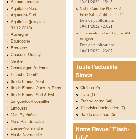
Alsace-Lorraine
13/01/2022 - 15:45
Aquitaine Nord
Visite Caroline Pigozzi à La
Aquitaine Sud
Ferté Saint-Aubin en 2011
Date de publication:
Aquitaine (jusqu'au
10/01/2022 - 23:21
31.12.2018)
Comparatif Talbot Tagora 604
Auvergne
Peugeot
Bourgogne
Date de publication:
Bretagne
10/01/2022 - 23:07
Causses-Quercy
Centre
Toute l'actualité
Champagne-Ardenne
Simca
Franche-Comté
Ile-de-France Nord
Cinéma (0)
Ile-de-France Ouest & Paris
Livre (1)
Ile-de-France Sud & Est
Presse écrite (40)
Languedoc-Roussillon
Télévision/radio/video (7)
Limousin
Bande dessinée (0)
Midi-Pyrénées
Nord-Pas-de-Calais
Notre Revue "Flash-
Basse-Normandie
Haute-Normandie
Info"