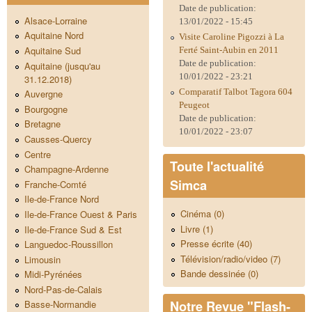
Date de publication:
Alsace-Lorraine
13/01/2022 - 15:45
Aquitaine Nord
Visite Caroline Pigozzi à La
Aquitaine Sud
Ferté Saint-Aubin en 2011
Date de publication:
Aquitaine (jusqu'au
10/01/2022 - 23:21
31.12.2018)
Comparatif Talbot Tagora 604
Auvergne
Peugeot
Bourgogne
Date de publication:
Bretagne
10/01/2022 - 23:07
Causses-Quercy
Centre
Toute l'actualité
Champagne-Ardenne
Simca
Franche-Comté
Ile-de-France Nord
Cinéma (0)
Ile-de-France Ouest & Paris
Livre (1)
Ile-de-France Sud & Est
Presse écrite (40)
Languedoc-Roussillon
Télévision/radio/video (7)
Limousin
Bande dessinée (0)
Midi-Pyrénées
Nord-Pas-de-Calais
Notre Revue "Flash-
Basse-Normandie