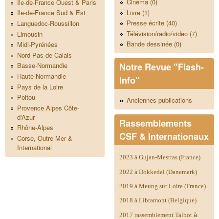
Cinéma (0)
Ile-de-France Ouest & Paris
Livre (1)
Ile-de-France Sud & Est
Presse écrite (40)
Languedoc-Roussillon
Télévision/radio/video (7)
Limousin
Bande dessinée (0)
Midi-Pyrénées
Nord-Pas-de-Calais
Notre Revue "Flash-
Basse-Normandie
Haute-Normandie
Info"
Pays de la Loire
Poitou
Anciennes publications
Provence Alpes Côte-
d'Azur
Rassemblements
Rhône-Alpes
CSF & Internationaux
Corse, Outre-Mer &
International
2023 à Gujan-Mestras (France)
2022 à Dokkedal (Danemark)
2019 à Meung sur Loire (France)
2018 à Libramont (Belgique)
2017 rassemblement Talbot
à