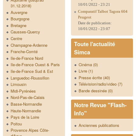
10/01/2022 - 23:21
31.12.2018)
Comparatif Talbot Tagora 604
Auvergne
Peugeot
Bourgogne
Date de publication:
Bretagne
10/01/2022 - 23:07
Causses-Quercy
Centre
Toute l'actualité
Champagne-Ardenne
Simca
Franche-Comté
Ile-de-France Nord
Cinéma (0)
Ile-de-France Ouest & Paris
Livre (1)
Ile-de-France Sud & Est
Presse écrite (40)
Languedoc-Roussillon
Télévision/radio/video (7)
Limousin
Bande dessinée (0)
Midi-Pyrénées
Nord-Pas-de-Calais
Notre Revue "Flash-
Basse-Normandie
Haute-Normandie
Info"
Pays de la Loire
Poitou
Anciennes publications
Provence Alpes Côte-
d'Azur