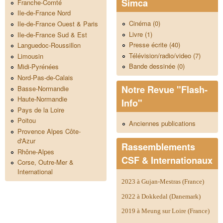
Simca
Franche-Comté
Ile-de-France Nord
Cinéma (0)
Ile-de-France Ouest & Paris
Livre (1)
Ile-de-France Sud & Est
Presse écrite (40)
Languedoc-Roussillon
Télévision/radio/video (7)
Limousin
Bande dessinée (0)
Midi-Pyrénées
Nord-Pas-de-Calais
Notre Revue "Flash-
Basse-Normandie
Haute-Normandie
Info"
Pays de la Loire
Poitou
Anciennes publications
Provence Alpes Côte-
d'Azur
Rassemblements
Rhône-Alpes
CSF & Internationaux
Corse, Outre-Mer &
International
2023 à Gujan-Mestras (France)
2022 à Dokkedal (Danemark)
2019 à Meung sur Loire (France)