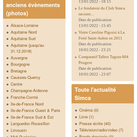
13/01/2022 - 18:15
anciens évènements
Le fondateur du Club Simca
(photos)
raconte...
Date de publication:
Alsace-Lorraine
13/01/2022 - 15:45
Aquitaine Nord
Visite Caroline Pigozzi à La
Aquitaine Sud
Ferté Saint-Aubin en 2011
Date de publication:
Aquitaine (jusqu'au
10/01/2022 - 23:21
31.12.2018)
Comparatif Talbot Tagora 604
Auvergne
Peugeot
Bourgogne
Date de publication:
Bretagne
10/01/2022 - 23:07
Causses-Quercy
Centre
Toute l'actualité
Champagne-Ardenne
Simca
Franche-Comté
Ile-de-France Nord
Cinéma (0)
Ile-de-France Ouest & Paris
Livre (1)
Ile-de-France Sud & Est
Presse écrite (40)
Languedoc-Roussillon
Télévision/radio/video (7)
Limousin
Bande dessinée (0)
Midi-Pyrénées