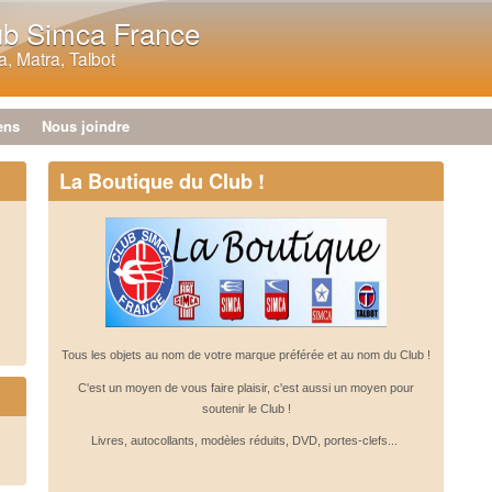
Aller au contenu principal
ub Simca France
, Matra, Talbot
ens
Nous joindre
La Boutique du Club !
Tous les objets au nom de votre marque préférée et au nom du Club !
C'est un moyen de vous faire plaisir, c'est aussi un moyen pour
soutenir le Club !
Livres, autocollants, modèles réduits, DVD, portes-clefs...