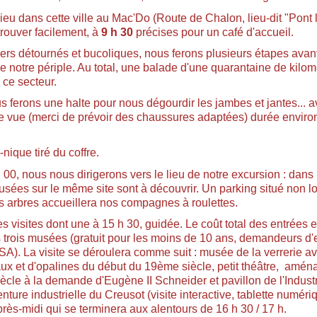
ieu dans cette ville au Mac'Do (Route de Chalon, lieu-dit "Pont 
rouver facilement, à
9 h 30
précises pour un café d'accueil.
iers détournés et bucoliques, nous ferons plusieurs étapes avan
 de notre périple. Au total, une balade d'une quarantaine de kilo
 ce secteur.
s ferons une halte pour nous dégourdir les jambes et jantes... a
 de vue (merci de prévoir des chaussures adaptées) durée enviro
-nique tiré du coffre.
 00, nous nous dirigerons vers le lieu de notre excursion : dans l
usées sur le même site sont à découvrir. Un parking situé non l
s arbres accueillera nos compagnes à roulettes.
es visites dont une à 15 h 30, guidée. Le coût total des entrées e
s trois musées
(gratuit pour les moins de 10 ans, demandeurs d'
SA). La visite se déroulera comme suit
: musée de la verrerie a
taux et d'opalines du début du 19ème siècle, petit théâtre, amé
cle à la demande d'Eugène II Schneider et pavillon de l'Indust
nture industrielle du Creusot (visite interactive, tablette numér
près-midi qui se terminera aux alentours de 16 h 30 / 17 h.