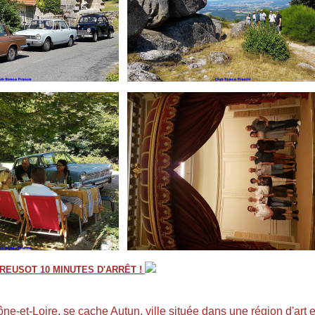
E CREUSOT 10 MINUTES D'ARRÊT !
e-et-Loire, se cache Autun, ville située dans une région d'art et