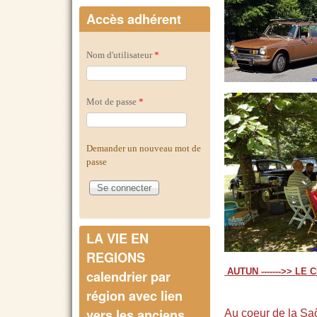
Accès adhérent
Nom d'utilisateur
*
Mot de passe
*
Demander un nouveau mot de
passe
LA VIE EN
REGIONS
AUTUN ------->> L
calendrier par
région avec lien
vers les anciens
Au coeur de la Saôn