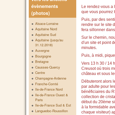
évènements
Le rendez-vous a l
que vous pourrez t
(photos)
Puis, par des sent
Alsace-Lorraine
rendre sur le site
Aquitaine Nord
fera sillonner dans
Aquitaine Sud
Sur le chemin, nou
Aquitaine (jusqu'au
d'un site et point
31.12.2018)
minutes.
Auvergne
Puis, à midi, pique
Bourgogne
Bretagne
Vers 13 h 30 / 14 h
Causses-Quercy
Creusot où trois m
Centre
château et sous le
Champagne-Ardenne
Débuteront alors l
Franche-Comté
par adulte pour le
Ile-de-France Nord
bénéficiaires du R
Ile-de-France Ouest &
collection de cris
Paris
début du 20ème siè
Ile-de-France Sud & Est
à la formidable ave
Languedoc-Roussillon
chaque visiteur) a