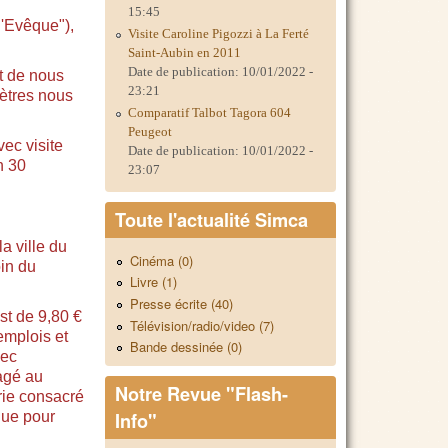
15:45
l'Evêque"),
Visite Caroline Pigozzi à La Ferté
Saint-Aubin en 2011
Date de publication:
10/01/2022 -
t de nous
23:21
mètres nous
Comparatif Talbot Tagora 604
Peugeot
vec visite
Date de publication:
10/01/2022 -
n 30
23:07
Toute l'actualité Simca
a ville du
Cinéma (0)
oin du
Livre (1)
Presse écrite (40)
st de 9,80 €
Télévision/radio/video (7)
emplois et
Bande dessinée (0)
vec
nagé au
Notre Revue "Flash-
rie consacré
ique pour
Info"