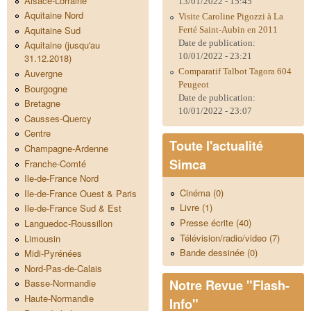
Alsace-Lorraine
13/01/2022 - 15:45
Aquitaine Nord
Visite Caroline Pigozzi à La
Aquitaine Sud
Ferté Saint-Aubin en 2011
Date de publication:
Aquitaine (jusqu'au
10/01/2022 - 23:21
31.12.2018)
Comparatif Talbot Tagora 604
Auvergne
Peugeot
Bourgogne
Date de publication:
Bretagne
10/01/2022 - 23:07
Causses-Quercy
Centre
Toute l'actualité
Champagne-Ardenne
Simca
Franche-Comté
Ile-de-France Nord
Cinéma (0)
Ile-de-France Ouest & Paris
Livre (1)
Ile-de-France Sud & Est
Presse écrite (40)
Languedoc-Roussillon
Télévision/radio/video (7)
Limousin
Bande dessinée (0)
Midi-Pyrénées
Nord-Pas-de-Calais
Notre Revue "Flash-
Basse-Normandie
Haute-Normandie
Info"