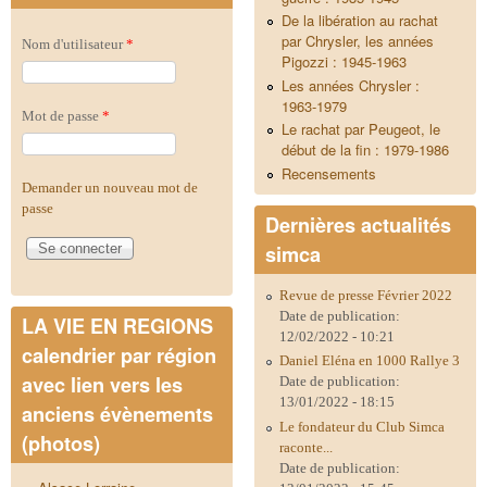
De la libération au rachat
par Chrysler, les années
Nom d'utilisateur
*
Pigozzi : 1945-1963
Les années Chrysler :
1963-1979
Mot de passe
*
Le rachat par Peugeot, le
début de la fin : 1979-1986
Recensements
Demander un nouveau mot de
passe
Dernières actualités
simca
Revue de presse Février 2022
Date de publication:
LA VIE EN REGIONS
12/02/2022 - 10:21
calendrier par région
Daniel Eléna en 1000 Rallye 3
avec lien vers les
Date de publication:
13/01/2022 - 18:15
anciens évènements
Le fondateur du Club Simca
(photos)
raconte...
Date de publication: