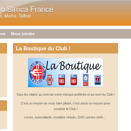
Aller au contenu principal
ub Simca France
, Matra, Talbot
ens
Nous joindre
La Boutique du Club !
Tous les objets au nom de votre marque préférée et au nom du Club !
C'est un moyen de vous faire plaisir, c'est aussi un moyen pour
soutenir le Club !
Livres, autocollants, modèles réduits, DVD, portes-clefs...