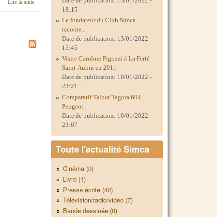
Date de publication:
13/01/2022 -
Lire la suite
de C'était les 20 et 21.09.14 Suresnes Auto Rétro 2014 (IDF)
18:15
Le fondateur du Club Simca
raconte...
Date de publication:
13/01/2022 -
15:45
Visite Caroline Pigozzi à La Ferté
Saint-Aubin en 2011
Date de publication:
10/01/2022 -
23:21
Comparatif Talbot Tagora 604
Peugeot
Date de publication:
10/01/2022 -
23:07
Toute l'actualité Simca
Cinéma (0)
Livre (1)
Presse écrite (40)
Télévision/radio/video (7)
Bande dessinée (0)