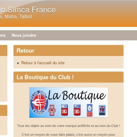
Aller au contenu principal
ub Simca France
, Matra, Talbot
ens
Nous joindre
Retour
Retour à l'accueil du site
La Boutique du Club !
Tous les objets au nom de votre marque préférée et au nom du Club !
C'est un moyen de vous faire plaisir, c'est aussi un moyen pour