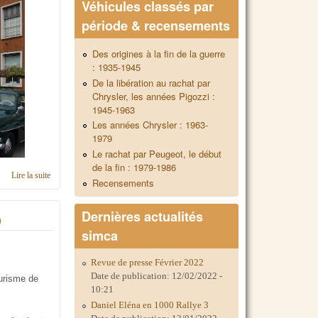
Véhicules classés par
période & recensements
Des origines à la fin de la guerre
: 1935-1945
De la libération au rachat par
Chrysler, les années Pigozzi :
1945-1963
Les années Chrysler : 1963-
1979
Le rachat par Peugeot, le début
de la fin : 1979-1986
Lire la suite
de C'était 02.11.1934 - 02.11.2014 : 80 ans !!!
Recensements
Dernières actualités
)
simca
Revue de presse Février 2022
Date de publication:
12/02/2022 -
ourisme de
10:21
Daniel Eléna en 1000 Rallye 3