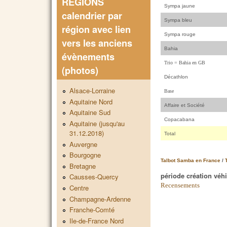
REGIONS
Sympa jaune
calendrier par
Sympa bleu
région avec lien
Sympa rouge
vers les anciens
Bahia
évènements
Trio = Bahia en GB
(photos)
Décathlon
Alsace-Lorraine
Base
Aquitaine Nord
Affaire et Société
Aquitaine Sud
Copacabana
Aquitaine (jusqu'au
31.12.2018)
Total
Auvergne
Bourgogne
Talbot Samba en France
/
Bretagne
période création véh
Causses-Quercy
Recensements
Centre
Champagne-Ardenne
Franche-Comté
Ile-de-France Nord