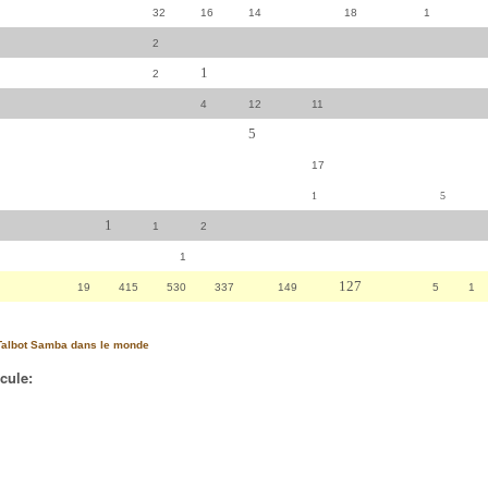
32
16
14
18
1
2
1
2
4
12
11
5
17
1
5
1
1
2
1
127
19
415
530
337
149
5 1
Talbot Samba dans le monde
icule: