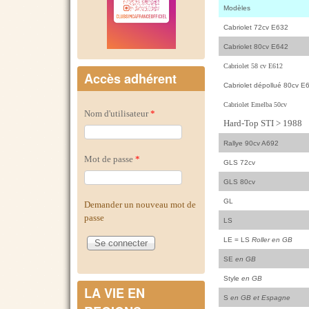
Modèles
Cabriolet 72cv E632
Cabriolet 80cv E642
Cabriolet 58 cv E612
Accès adhérent
Cabriolet dépollué 80cv E
Cabriolet Emelba 50cv
Nom d'utilisateur
*
Hard-Top STI > 1988
Rallye 90cv A692
Mot de passe
*
GLS 72cv
GLS 80cv
GL
Demander un nouveau mot de
passe
LS
LE = LS
Roller en GB
SE
en GB
Style
en GB
LA VIE EN
S
en GB et Espagne