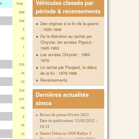
Véhicules classés par
8
Total
période & recensements
389
258
Des origines à la fin de la guerre
: 1935-1945
3
De la libération au rachat par
42
Chrysler, les années Pigozzi :
1945-1963
1
Les années Chrysler : 1963-
1
1979
218
Le rachat par Peugeot, le début
de la fin : 1979-1986
24
Recensements
33
219
Dernières actualités
157
simca
45
Revue de presse Février 2022
2
Date de publication:
12/02/2022 -
33
10:21
Daniel Eléna en 1000 Rallye 3
13