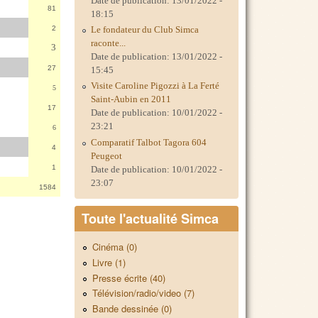
Date de publication:
13/01/2022 -
81
18:15
Le fondateur du Club Simca
2
raconte...
3
Date de publication:
13/01/2022 -
27
15:45
Visite Caroline Pigozzi à La Ferté
5
Saint-Aubin en 2011
17
Date de publication:
10/01/2022 -
23:21
6
Comparatif Talbot Tagora 604
4
Peugeot
1
Date de publication:
10/01/2022 -
23:07
1584
Toute l'actualité Simca
Cinéma (0)
Livre (1)
Presse écrite (40)
Télévision/radio/video (7)
Bande dessinée (0)