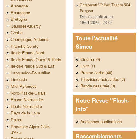
Comparatif Talbot Tagora 604
Auvergne
Peugeot
Bourgogne
Date de publication:
Bretagne
10/01/2022 - 23:07
Causses-Quercy
Centre
Toute l'actualité
Champagne-Ardenne
Simca
Franche-Comté
Ile-de-France Nord
Cinéma (0)
Ile-de-France Ouest & Paris
Livre (1)
Ile-de-France Sud & Est
Presse écrite (40)
Languedoc-Roussillon
Télévision/radio/video (7)
Limousin
Bande dessinée (0)
Midi-Pyrénées
Nord-Pas-de-Calais
Notre Revue "Flash-
Basse-Normandie
Haute-Normandie
Info"
Pays de la Loire
Poitou
Anciennes publications
Provence Alpes Côte-
d'Azur
Rassemblements
Rhône-Alpes