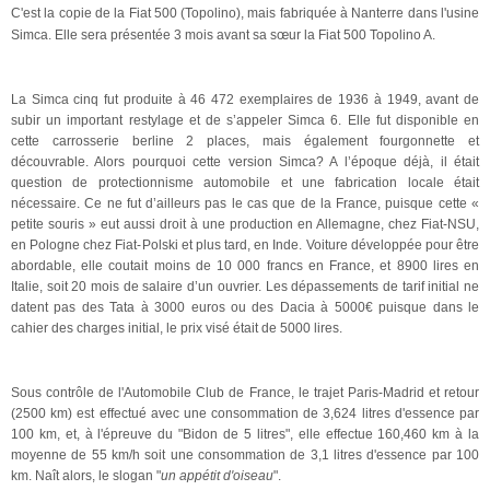
C'est la copie de la Fiat 500 (Topolino), mais fabriquée à Nanterre dans l'usine
Simca. E
lle sera présentée 3 mois avant sa sœur la Fiat 500 Topolino A.
La Simca cinq fut produite à 46 472 exemplaires de 1936 à 1949, avant de
subir un important restylage et de s’appeler Simca 6. Elle fut disponible en
cette carrosserie berline 2 places, mais également fourgonnette et
découvrable. Alors pourquoi cette version Simca? A l’époque déjà, il était
question de protectionnisme automobile et une fabrication locale était
nécessaire. Ce ne fut d’ailleurs pas le cas que de la France, puisque cette «
petite souris » eut aussi droit à une production en Allemagne, chez Fiat-NSU,
en Pologne chez Fiat-Polski et plus tard, en Inde. Voiture développée pour être
abordable, elle coutait moins de 10 000 francs en France, et 8900 lires en
Italie, soit 20 mois de salaire d’un ouvrier. Les dépassements de tarif initial ne
datent pas des Tata à 3000 euros ou des Dacia à 5000€ puisque dans le
cahier des charges initial, le prix visé était de 5000 lires.
Sous contrôle de l'Automobile Club de France, le trajet Paris-Madrid et retour
(2500 km) est effectué avec une consommation de 3,624 litres d'essence par
100 km, et, à l'épreuve du "Bidon de 5 litres", elle effectue 160,460 km à la
moyenne de 55 km/h soit une consommation de 3,1 litres d'essence par 100
km. Naît alors, le slogan "
un appétit d'oiseau
".