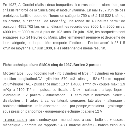
En 1937, A. Gordini réalisa deux barquettes, à carrosserie en aluminium, sur
châssis renforcé de la Simca cinq et moteur vitaminé. En mai 1937, l'un de ces
prototypes battit le record de l'heure en catégorie 750 cm3 à 115,532 km/h, et,
en octobre, sur l'anneau de Montlhéry, une ronde de 48 heures permit de
parcourir 4951,762 km, en améliorant les records des 3000 km, 2000 miles,
4000 km et 3000 miles à plus de 103 km/h.
En juin 1938, les barquettes sont
engagées aux 24 Heures du Mans. Elles terminèrent première et deuxième de
leur catégorie, et, la première remporte l'"Indice de Performance" à 85,115
km/h de moyenne. En juin 1939, elles obtiennent le même résultat.
Fiche technique d'une SIMCA cinq de 1937, Berline 2 portes :
Moteur
type : 500 Topolino Fiat - nb cylindres et type : 4 cylindres en ligne -
position : longitudinal AV - cylindrée : 570 cm3 - alésage : 52 x 67 mm - rapport
volumétrique : 6/1 - puissance max : 13 ch à 4000 Tr/mn cv - couple max : 2,9
m/Kg à 2100 Tr/mn - puissance fiscale : 3 cv - culasse : alliage léger -
vilebrequin : 2 paliers - alimentation : 1 carburateur horizontal Solex -
distribution : 1 arbre à cames latéral, soupapes latérales - allumage :
bobine,distributeur - refroidissement : eau par pompe,ventilateur - graissage :
sous pression par pompe - équipement électrique : batterie 12 V
Transmission
type d'embrayage : monodisque à sec - boite de vitesses :
mécanique - nombre de rapports : 4 (+ marche arrière) - transmission aux