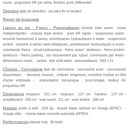
roues : propulsion AR par arbre, flectors, pont, différentiel
Direction
type de direction : vis sans fin et secteur
Rayon de braquage
Liaison au sol - Freins - Pneumatiques
chassis train avant : roues
indépendantes - chassis train arrière : pont AR rigide - suspension avant :
ressorts transversal à lames, amortisseurs hydrauliques à levier - suspension
arrière : ressorts à lames semi-elliptiques, amortisseurs hydrauliques à levier -
commande freins : circuit hydraulique - freins avant : tambours - freins arrière :
tambours - freins parking : sur mouvement par ruban, commande par levier -
dimenssions roues : - jantes : tole voile plein - pneumatiques : 400 x 15
Chassis - Carrosserie
type de carrosserie : carrosserie acier - carrosseries
disponibles : - structure chassis : châssis longerons, croisillon central en tôle
d'acier emboutie - implantation mécanique : post-vintage, moteur AV,
propulsion AR
Dimensions
longueur : 322 cm - largueur : 127 cm - hauteur : 137 cm -
empâtement : 200 cm - voie avant : 111 cm - voie arrière : 108 cm
Masses
poids à vide : 520 kg - masse totale admise en charge (MTAC) : -
charge utile : - masse totale roulante autorisée (MTRA) :
Performances
vitesse max : 80 km/h