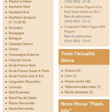
Alsace-Lorraine
13/01/2022 - 15:45
Aquitaine Nord
Visite Caroline Pigozzi à La
Aquitaine Sud
Ferté Saint-Aubin en 2011
Date de publication:
Aquitaine (jusqu'au
10/01/2022 - 23:21
31.12.2018)
Comparatif Talbot Tagora 604
Auvergne
Peugeot
Bourgogne
Date de publication:
Bretagne
10/01/2022 - 23:07
Causses-Quercy
Centre
Toute l'actualité
Champagne-Ardenne
Simca
Franche-Comté
Ile-de-France Nord
Cinéma (0)
Ile-de-France Ouest & Paris
Livre (1)
Ile-de-France Sud & Est
Presse écrite (40)
Languedoc-Roussillon
Télévision/radio/video (7)
Limousin
Bande dessinée (0)
Midi-Pyrénées
Nord-Pas-de-Calais
Notre Revue "Flash-
Basse-Normandie
Haute-Normandie
Info"