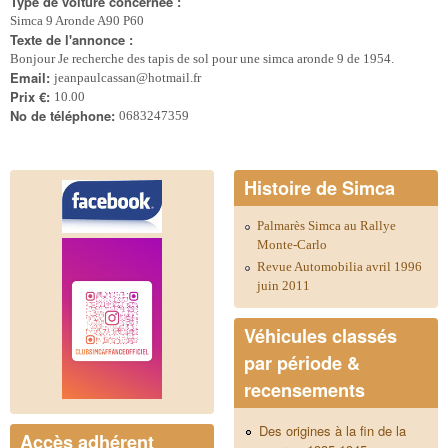
Type de voiture concernée :
Simca 9 Aronde A90 P60
Texte de l'annonce :
Bonjour Je recherche des tapis de sol pour une simca aronde 9 de 1954.
Email:
jeanpaulcassan@hotmail.fr
Prix €:
10.00
No de téléphone:
0683247359
Histoire de Simca
Palmarès Simca au Rallye
Monte-Carlo
Revue Automobilia avril 1996
juin 2011
Véhicules classés
par période &
recensements
Des origines à la fin de la
Accès adhérent